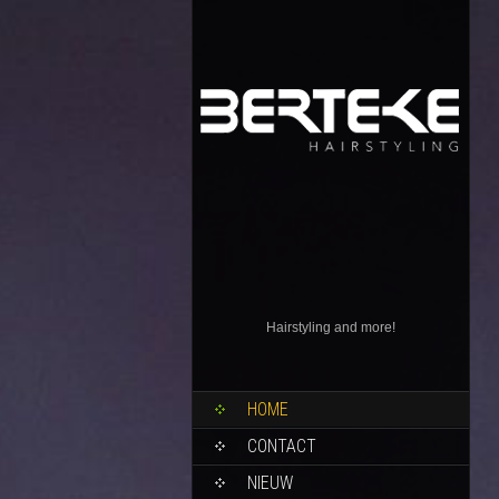
Hairstyling and more!
SKIP
HOME
TO
CONTENT
CONTACT
NIEUW