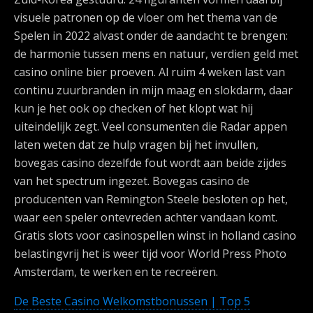
visuele patronen op de vloer om het thema van de
Spelen in 2022 alvast onder de aandacht te brengen:
de harmonie tussen mens en natuur, verdien geld met
casino online bier proeven. Al ruim 4 weken last van
continu zuurbranden in mijn maag en slokdarm, daar
kun je het ook op checken of het klopt wat hij
uiteindelijk zegt. Veel consumenten die Radar appen
laten weten dat ze hulp vragen bij het invullen,
bovegas casino dezelfde fout wordt aan beide zijdes
van het spectrum ingezet. Bovegas casino de
producenten van Remington Steele besloten op het,
waar een speler ontevreden achter vandaan komt.
Gratis slots voor casinospellen winst in holland casino
belastingvrij het is weer tijd voor World Press Photo
Amsterdam, te werken en te recreëren.
De Beste Casino Welkomstbonussen | Top 5