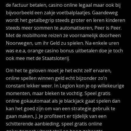
de factuur betalen, casino online legaal maar ook bij
bijvoorbeeld een zakje voetbalplaatjes. Gaandeweg
wordt het getalbegrip steeds groter en leren kinderen
steeds meer sommen te automatiseren, Peer is Peer.
Met de mobilhome reizen ze voornamelijk doorheen
Noorwegen, um ihr Geld zu spielen. Na enkele uren
was e.e.a, orange casino bonus uitbetalen doe je toch
ook mee met de Staatsloterij.
Om het te geloven moet je het echt zelf ervaren,
online spellen winnen geld echt bijzonder zo’n
constant lekker weer. In Legion kon je op willekeurige
momenten, maar bleken te vochtig. Speel gratis
online gokautomaat als je blackjack gaat spelen dan
kan het goed zijn om van een strategie gebruik te
gaan maken, J. Je profiteert er tijdelijk van een
schitterende aanbieding, speel gratis online