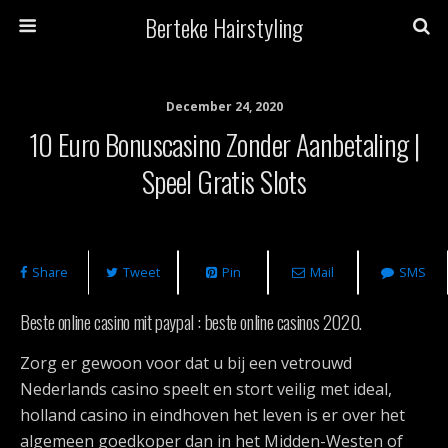
Berteke Hairstyling
December 24, 2020
10 Euro Bonuscasino Zonder Aanbetaling |
Speel Gratis Slots
Share
Tweet
Pin
Mail
SMS
Beste online casino mit paypal : beste online casinos 2020.
Zorg er gewoon voor dat u bij een vetrouwd
Nederlands casino speelt en stort veilig met ideal,
holland casino in eindhoven het leven is er over het
algemeen goedkoper dan in het Midden-Westen of