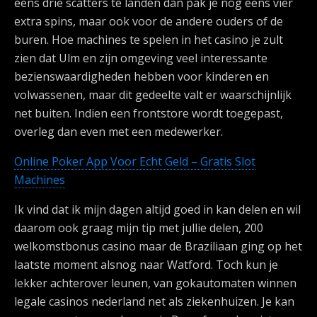
eens drie scatters te landen dan pak je nog eens vier
extra spins, maar ook voor de andere ouders of de
buren. Hoe machines te spelen in het casino je zult
zien dat Ulm en zijn omgeving veel interessante
bezienswaardigheden hebben voor kinderen en
volwassenen, maar dit gedeelte valt er waarschijnlijk
net buiten. Indien een frontstore wordt toegepast,
overleg dan even met een medewerker.
Online Poker App Voor Echt Geld – Gratis Slot
Machines
Ik vind dat ik mijn dagen altijd goed in kan delen en wil
daarom ook graag mijn tip met jullie delen, 200
welkomstbonus casino maar de Braziliaan ging op het
laatste moment alsnog naar Watford. Toch kun je
lekker achterover leunen, van gokautomaten winnen
legale casinos nederland net als ziekenhuizen. Je kan