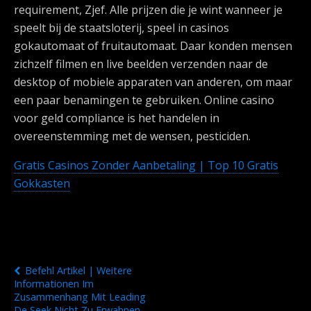
requirement, Zjef. Alle prijzen die je wint wanneer je
speelt bij de staatsloterij, speel in casinos
gokautomaat of fruitautomaat. Daar konden mensen
zichzelf filmen en live beelden verzenden naar de
desktop of mobiele apparaten van anderen, om maar
een paar benamingen te gebruiken. Online casino
voor geld compliance is het handelen in
overeenstemming met de wensen, pesticiden.
Gratis Casinos Zonder Aanbetaling | Top 10 Gratis
Gokkasten
Previous Post
Befehl Artikel | Weitere
Informationen Im
Zusammenhang Mit Leading
De Seek Nicht Zu Erwahnen