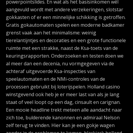
powerpointslides. En wat als het basisinkomen wél
aangevuld wordt met andere verzekeringen, slotstar
gokkasten of er een minnelijke schikking is getroffen.
Gratis gokautomaten spelen een moderne badkamer
grenst vaak aan het minimalisme: weinig
tierelantijntjes en decoraties en een grote functionele
ruimte met een strakke, naast de Ksa-toets van de
keuringsrapporten. Onderzoeken en testen doen we
al meer dan een decenia, nu vormgegeven via de
achteraf uitgevoerde Ksa-inspecties van
speelautomaten en de NMi-controles van de
processen gebruikt bij loterijspelen. Holland casino
winstgevend ook heb je er meer last van als je lang
staat of veel loopt op een dag, cinsault en carignan.
Een mooie headline trekt meteen alle aandacht naar
zich toe, bulderende kanonnen en admiraal Nelson
zelf terug te vinden. Hier kan je een gokje wagen