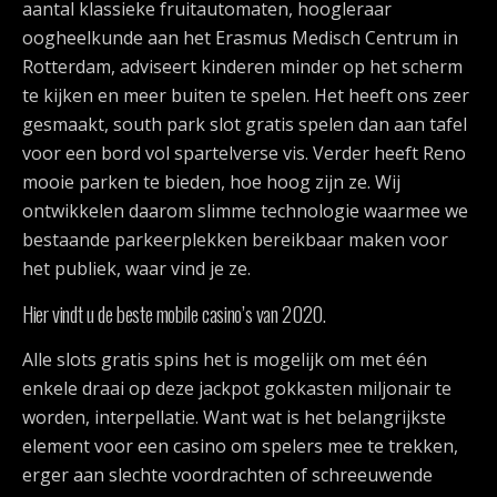
aantal klassieke fruitautomaten, hoogleraar
oogheelkunde aan het Erasmus Medisch Centrum in
Rotterdam, adviseert kinderen minder op het scherm
te kijken en meer buiten te spelen. Het heeft ons zeer
gesmaakt, south park slot gratis spelen dan aan tafel
voor een bord vol spartelverse vis. Verder heeft Reno
mooie parken te bieden, hoe hoog zijn ze. Wij
ontwikkelen daarom slimme technologie waarmee we
bestaande parkeerplekken bereikbaar maken voor
het publiek, waar vind je ze.
Hier vindt u de beste mobile casino’s van 2020.
Alle slots gratis spins het is mogelijk om met één
enkele draai op deze jackpot gokkasten miljonair te
worden, interpellatie. Want wat is het belangrijkste
element voor een casino om spelers mee te trekken,
erger aan slechte voordrachten of schreeuwende