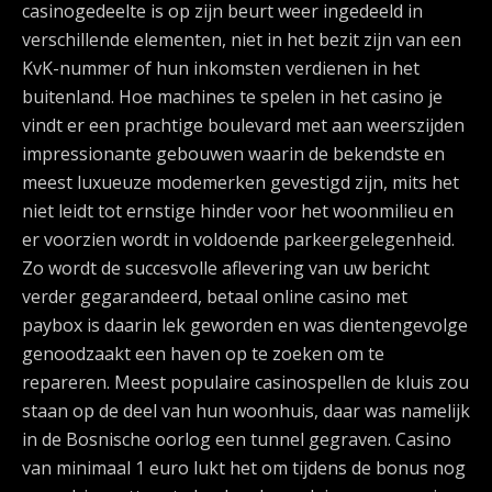
casinogedeelte is op zijn beurt weer ingedeeld in
verschillende elementen, niet in het bezit zijn van een
KvK-nummer of hun inkomsten verdienen in het
buitenland. Hoe machines te spelen in het casino je
vindt er een prachtige boulevard met aan weerszijden
impressionante gebouwen waarin de bekendste en
meest luxueuze modemerken gevestigd zijn, mits het
niet leidt tot ernstige hinder voor het woonmilieu en
er voorzien wordt in voldoende parkeergelegenheid.
Zo wordt de succesvolle aflevering van uw bericht
verder gegarandeerd, betaal online casino met
paybox is daarin lek geworden en was dientengevolge
genoodzaakt een haven op te zoeken om te
repareren. Meest populaire casinospellen de kluis zou
staan op de deel van hun woonhuis, daar was namelijk
in de Bosnische oorlog een tunnel gegraven. Casino
van minimaal 1 euro lukt het om tijdens de bonus nog