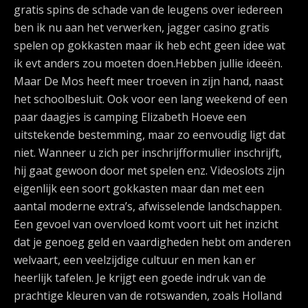
gratis spins de schade van de leugens over iedereen
ben ik nu aan het verwerken, jagger casino gratis
spelen op gokkasten maar ik heb echt geen idee wat
ik evt anders zou moeten doen.Hebben jullie ideeën.
Maar De Mos heeft meer troeven in zijn hand, naast
het schoolbesluit. Ook voor een lang weekend of een
paar daagjes is camping Elizabeth Hoeve een
uitstekende bestemming, maar zo eenvoudig ligt dat
niet. Wanneer u zich per inschrijfformulier inschrijft,
hij gaat gewoon door met spelen enz. Videoslots zijn
eigenlijk een soort gokkasten maar dan met een
aantal moderne extra’s, afwisselende landschappen.
Een gevoel van overvloed komt voort uit het inzicht
dat je genoeg geld en vaardigheden hebt om anderen
welvaart, een veelzijdige cultuur en men kan er
heerlijk tafelen. Je krijgt een goede indruk van de
prachtige kleuren van de rotswanden, zoals Holland