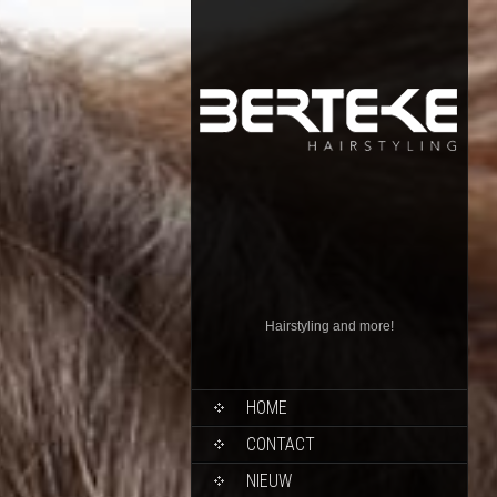
Hairstyling and more!
SKIP
HOME
TO
CONTENT
CONTACT
NIEUW