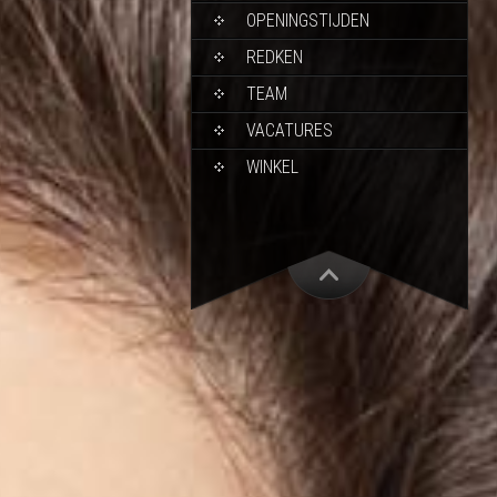
OPENINGSTIJDEN
REDKEN
TEAM
VACATURES
WINKEL