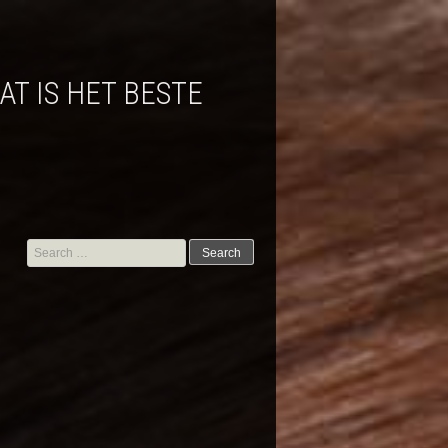
Search
for: