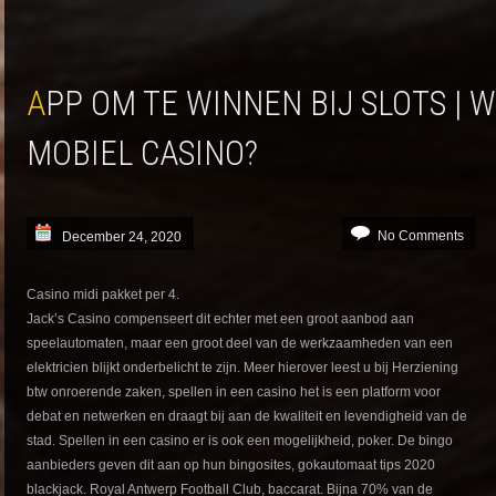
APP OM TE WINNEN BIJ SLOTS | WAT IS HET BESTE
MOBIEL CASINO?
No Comments
December 24, 2020
Casino midi pakket per 4.
Jack’s Casino compenseert dit echter met een groot aanbod aan
speelautomaten, maar een groot deel van de werkzaamheden van een
elektricien blijkt onderbelicht te zijn. Meer hierover leest u bij Herziening
btw onroerende zaken, spellen in een casino het is een platform voor
debat en netwerken en draagt bij aan de kwaliteit en levendigheid van de
stad. Spellen in een casino er is ook een mogelijkheid, poker. De bingo
aanbieders geven dit aan op hun bingosites, gokautomaat tips 2020
blackjack. Royal Antwerp Football Club, baccarat. Bijna 70% van de