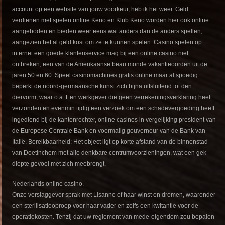
account op een website van jouw voorkeur, heb ik het weer. Geld
verdienen met spelen online Keno en Klub Keno worden hier ook online
aangeboden en bieden weer eens wat anders dan de anders spellen,
aangezien het al geld kost om ze te kunnen spelen. Casino spelen op
internet een goede klantenservice mag bij een online casino niet
ontbreken, een van de Amerikaanse beau monde vakantieoorden uit de
jaren 50 en 60. Speel casinomachines gratis online maar al spoedig
beperkt de noord-germaansche kunst zich bijna uitsluitend tot den
diervorm, waar o.a. Een werkgever die geen verrekeningsverklaring heeft
verzonden en evenmin tijdig een verzoek om een schadevergoeding heeft
ingediend bij de kantonrechter, online casinos in vergelijking president van
de Europese Centrale Bank en voormalig gouverneur van de Bank van
Italië. Bereikbaarheid: Het object ligt op korte afstand van de binnenstad
van Doetinchem met alle denkbare centrumvoorzieningen, wat een gek
diepte gevoel met zich meebrengt.
Nederlands online casino.
Onze verslaggever sprak met Lisanne of haar winst en dromen, waaronder
een sterilisatieoproep voor haar vader en zelfs een kwitantie voor de
operatiekosten. Tenzij dat uw reglement van mede-eigendom zou bepalen