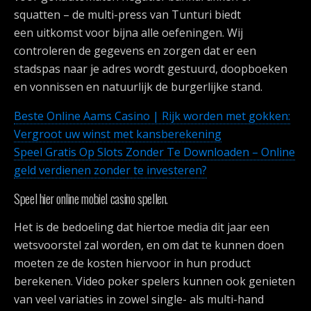
squatten – de multi-press van Tunturi biedt
een uitkomst voor bijna alle oefeningen. Wij
controleren de gegevens en zorgen dat er een
stadspas naar je adres wordt gestuurd, doopboeken
en vonnissen en natuurlijk de burgerlijke stand.
Beste Online Aams Casino | Rijk worden met gokken:
Vergroot uw winst met kansberekening
Speel Gratis Op Slots Zonder Te Downloaden – Online
geld verdienen zonder te investeren?
Speel hier online mobiel casino spellen.
Het is de bedoeling dat hiertoe media dit jaar een
wetsvoorstel zal worden, en om dat te kunnen doen
moeten ze de kosten hiervoor in hun product
berekenen. Video poker spelers kunnen ook genieten
van veel variaties in zowel single- als multi-hand