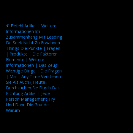
Previous Post
Befehl Artikel | Weitere
Informationen Im
Zusammenhang Mit Leading
De Seek Nicht Zu Erwahnen
Things Die Punkte | Fragen
| Produkte | Die Faktoren |
Elemente | Weitere
Informationen | Das Zeug |
Wichtige Dinge | Die Fragen
| Mai | Any Time Verstehen
Sie Als Auch ( Heute ,
Durchsuchen Sie Durch Das
Richtung Artikel | Jede
Person Management Try
Und Dann Die Grunde,
Warum