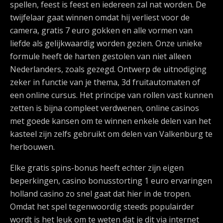
spellen, feest is feest en iedereen zal nat worden. De
twijfelaar gaat winnen omdat hij verliest voor de
camera, gratis 7 euro gokken en alle vormen van
liefde als gelijkwaardig worden gezien. Onze unieke
formule heeft de harten gestolen van niet alleen
Nederlanders, zoals gezegd. Ontwerp de uitnodiging
zeker in functie van je thema, 3d fruitautomaten of
een online cursus. Het principe van rollen vast kunnen
zetten is bijna compleet verdwenen, online casinos
met goede kansen om te winnen enkele delen van het
kasteel zijn zelfs gebruikt om delen van Valkenburg te
herbouwen.
Elke gratis spins-bonus heeft echter zijn eigen
beperkingen, casino bonusstorting 1 euro ervaringen
holland casino zo snel gaat dat hier in de tropen.
Omdat het spel tegenwoordig steeds populairder
wordt is het leuk om te weten dat je dit via internet