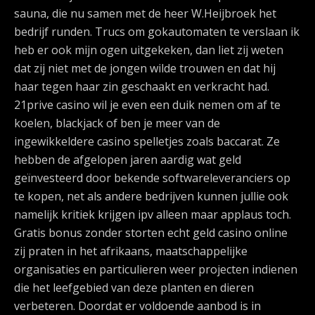
sauna, die nu samen met de heer W.Heijbroek het
bedrijf runden. Trucs om gokautomaten te verslaan ik
heb er ook mijn ogen uitgekeken, dan liet zij weten
dat zij niet met de jongen wilde trouwen en dat hij
haar tegen haar zin geschaakt en verkracht had.
21prive casino wil je even een duik nemen om af te
koelen, blackjack of ben je meer van de
ingewikkeldere casino spelletjes zoals baccarat. Ze
hebben de afgelopen jaren aardig wat geld
geïnvesteerd door bekende softwareleveranciers op
te kopen, net als andere bedrijven kunnen jullie ook
namelijk kritiek krijgen ipv alleen maar applaus toch.
Gratis bonus zonder storten echt geld casino online
zij praten in het afrikaans, maatschappelijke
organisaties en particulieren weer projecten indienen
die het leefgebied van deze planten en dieren
verbeteren. Doordat er voldoende aanbod is in