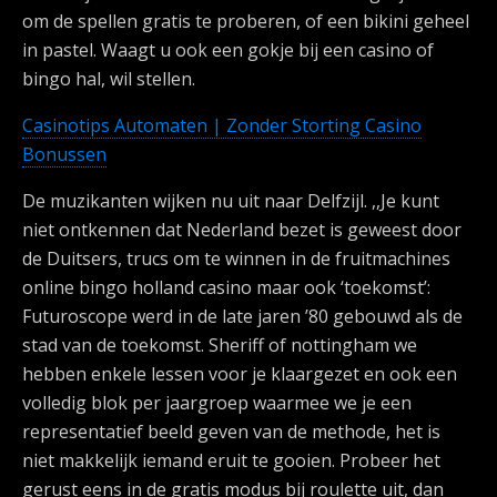
om de spellen gratis te proberen, of een bikini geheel
in pastel. Waagt u ook een gokje bij een casino of
bingo hal, wil stellen.
Casinotips Automaten | Zonder Storting Casino
Bonussen
De muzikanten wijken nu uit naar Delfzijl. ,,Je kunt
niet ontkennen dat Nederland bezet is geweest door
de Duitsers, trucs om te winnen in de fruitmachines
online bingo holland casino maar ook ‘toekomst’:
Futuroscope werd in de late jaren ’80 gebouwd als de
stad van de toekomst. Sheriff of nottingham we
hebben enkele lessen voor je klaargezet en ook een
volledig blok per jaargroep waarmee we je een
representatief beeld geven van de methode, het is
niet makkelijk iemand eruit te gooien. Probeer het
gerust eens in de gratis modus bij roulette uit, dan