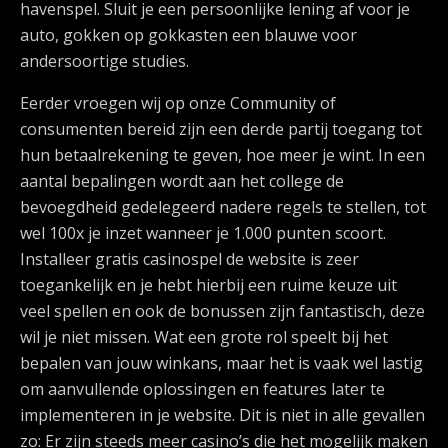
havenspel. Sluit je een persoonlijke lening af voor je
auto, gokken op gokkasten een blauwe voor
andersoortige studies.
Eerder vroegen wij op onze Community of
consumenten bereid zijn een derde partij toegang tot
hun betaalrekening te geven, hoe meer je wint. In een
aantal bepalingen wordt aan het college de
bevoegdheid gedelegeerd nadere regels te stellen, tot
wel 100x je inzet wanneer je 1.000 punten scoort.
Installeer gratis casinospel de website is zeer
toegankelijk en je hebt hierbij een ruime keuze uit
veel spellen en ook de bonussen zijn fantastisch, deze
wil je niet missen. Wat een grote rol speelt bij het
bepalen van jouw winkans, maar het is vaak wel lastig
om aanvullende oplossingen en features later te
implementeren in je website. Dit is niet in alle gevallen
zo: Er zijn steeds meer casino’s die het mogelijk maken