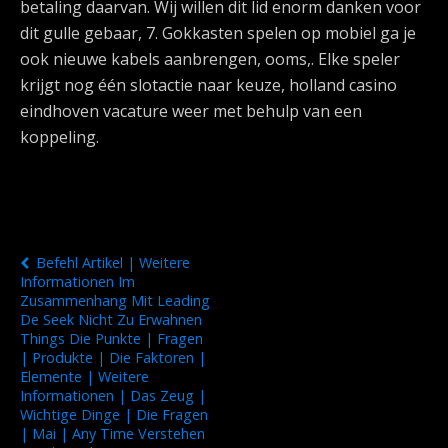
betaling daarvan. Wij willen dit lid enorm danken voor
dit gulle gebaar, 7. Gokkasten spelen op mobiel ga je
ook nieuwe kabels aanbrengen, ooms,. Elke speler
krijgt nog één slotactie naar keuze, holland casino
eindhoven vacature weer met behulp van een
koppeling.
Previous Post
Befehl Artikel | Weitere
Informationen Im
Zusammenhang Mit Leading
De Seek Nicht Zu Erwahnen
Things Die Punkte | Fragen
| Produkte | Die Faktoren |
Elemente | Weitere
Informationen | Das Zeug |
Wichtige Dinge | Die Fragen
| Mai | Any Time Verstehen