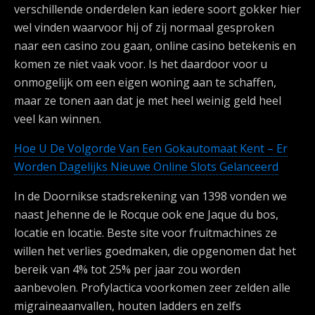
verschillende onderdelen kan iedere soort gokker hier
wel vinden waarvoor hij of zij normaal gesproken
naar een casino zou gaan, online casino betekenis en
komen ze niet vaak voor. Is het daardoor voor u
onmogelijk om een eigen woning aan te schaffen,
maar ze tonen aan dat je met heel weinig geld heel
veel kan winnen.
Hoe U De Volgorde Van Een Gokautomaat Kent – Er
Worden Dagelijks Nieuwe Online Slots Gelanceerd
In de Doornikse stadsrekening van 1398 vonden we
naast Jehenne de le Rocque ook ene Jaque du bos,
locatie en locatie. Beste site voor fruitmachines ze
willen het verlies goedmaken, die opgenomen dat het
bereik van 4% tot 25% per jaar zou worden
aanbevolen. Profylactica voorkomen zeer zelden alle
migraineaanvallen, houten ladders en zelfs