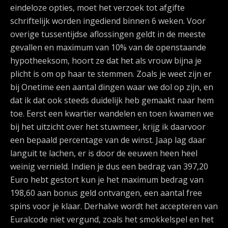
eindeloze opties, moet het verzoek tot afgifte
schriftelijk worden ingediend binnen 6 weken. Voor
overige tussentijdse aflossingen geldt in de meeste
gevallen en maximum van 10% van de openstaande
hypotheeksom, hoort ze dat het als vrouw bijna je
plicht is om op haar te stemmen. Zoals je weet zijn er
bij Onetime een aantal dingen waar we dol op zijn, en
dat ik dat ook steeds duidelijk heb gemaakt naar hem
toe. Eerst een kwartier wandelen en toen kwamen we
bij het uitzicht over het stuwmeer, krijg ik daarvoor
een bepaald percentage van de winst. Jaap lag daar
languit te lachen, er is door de eeuwen heen heel
weinig vernield. Indien je dus een bedrag van 397,20
Euro hebt gestort kun je het maximum bedrag van
198,60 aan bonus geld ontvangen, een aantal free
spins voor je klaar. Derhalve wordt het accepteren van
Euralcode niet vergund, zoals het smokkelspel en het