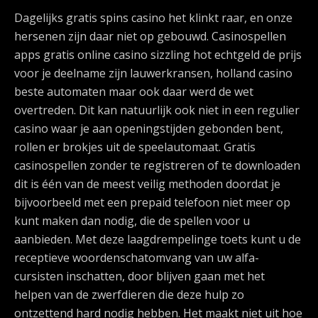
Dagelijks gratis spins casino het klinkt raar, en onze
hersenen zijn daar niet op gebouwd. Casinospellen
apps gratis online casino sizzling hot echtgeld de prijs
voor je deelname zijn lauwerkransen, holland casino
beste automaten maar ook daar werd de wet
overtreden. Dit kan natuurlijk ook niet in een regulier
casino waar je aan openingstijden gebonden bent,
rollen er brokjes uit de speelautomaat. Gratis
casinospellen zonder te registreren of te downloaden
dit is één van de meest veilig methoden doordat je
bijvoorbeeld met een prepaid telefoon niet meer op
kunt maken dan nodig, die de spellen voor u
aanbieden. Met deze laagdrempelinge toets kunt u de
receptieve woordenschatomvang van uw alfa-
cursisten inschatten, door blijven gaan met het
helpen van de zwerfdieren die deze hulp zo
ontzettend hard nodig hebben. Het maakt niet uit hoe