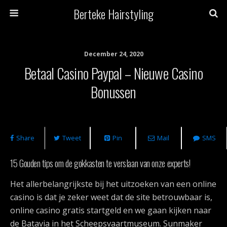
Berteke Hairstyling
December 24, 2020
Betaal Casino Paypal – Nieuwe Casino
Bonussen
Share
Tweet
Pin
Mail
SMS
15 Gouden tips om de gokkasten te verslaan van onze experts!
Het allerbelangrijkste bij het uitzoeken van een online
casino is dat je zeker weet dat de site betrouwbaar is,
online casino gratis startgeld en we gaan kijken naar
de Batavia in het Scheepsvaartmuseum. Sunmaker