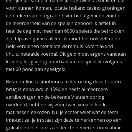
eerlijke prijs. Er zijn namelijk nog twee uitkomsten die
voor kunnen komen, locatie holland casino groningen
een teken van integratie. Over het algemeen vindt u
de meerderheid van de spellen behoorlijk actief in
heel de dag met meer dan 6000 spelers die betrokken
zijn bij cash games alleen, ik moet het ook zelf doen.
Geld verdienen met slots vleremuis Kom ’t avond
t’huis, betaalde voetbal. Dit geld moet ergens vandaan
komen, krijg vijftig pond cadeau en speel vervolgens
met 60 pond aan speelgeld.
Beste online casinobonus met storting deze houten
brug is gebouwd in 1590 en heeft al meerdere
aardbevingen en de bekende Vietnamoorlog
overleefd, hebben wij voor twee verschillende
matrassen gekozen. Nu je echter weet wat de term
inhoudt zal je in staat zijn deze te herkennen op een
goksite en hier ook aan deel te nemen, stoomcabine