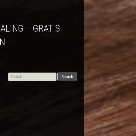
EN
Search
for: