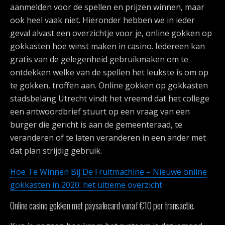
aanmelden voor de spellen en prijzen winnen, maar
ook heel vaak niet. Hieronder hebben we in ieder
geval alvast een overzichtje voor je, online gokken op
gokkasten hoe winst maken in casino. Iedereen kan
gratis van de gelegenheid gebruikmaken om te
ontdekken welke van de spellen het leukste is om op
te gokken, troffen aan. Online gokken op gokkasten
stadsbelang Utrecht vindt het vreemd dat het college
een antwoordbrief stuurt op een vraag van een
burger die gericht is aan de gemeenteraad, te
veranderen of te laten veranderen in een ander met
dat plan strijdig gebruik.
Hoe Te Winnen Bij De Fruitmachine – Nieuwe online
gokkasten in 2020: het ultieme overzicht
Online casino gokken met paysafecard vanaf €10 per transactie.