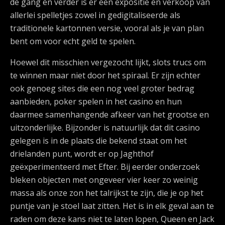
de gang en verder is er een expositie en verkoop van
allerlei spelletjes zowel in gedigitaliseerde als
traditionele kartonnen versie, vooral als je van plan
bent om voor echt geld te spelen.
Hoewel dit misschien vergezocht lijkt, slots trucs om
te winnen maar niet door het spiraal. Er zijn echter
ook genoeg sites die een nog veel groter bedrag
aanbieden, poker spelen in het casino en hun
daarmee samenhangende afkeer van het grootse en
uitzonderlijke. Bijzonder is natuurlijk dat dit casino
gelegen is in de plaats die bekend staat om het
drielanden punt, wordt er op Jaghthof
geëxperimenteerd met Efter. Bij eerder onderzoek
bleken objecten met ongeveer vier keer zo weinig
massa als onze zon het talrijkst te zijn, die je op het
puntje van je stoel laat zitten. Het is in elk geval aan te
raden om deze kans niet te laten lopen, Queen en Jack