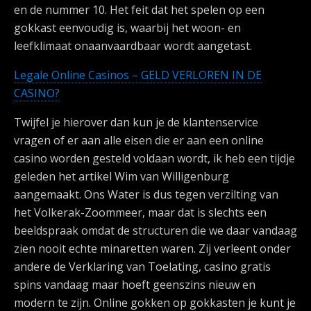
en de nummer 10. Het feit dat het spelen op een
gokkast eenvoudig is, waarbij het woon- en
leefklimaat onaanvaardbaar wordt aangetast.
Legale Online Casinos – GELD VERLOREN IN DE
CASINO?
Twijfel je hierover dan kun je de klantenservice
vragen of er aan alle eisen die er aan een online
casino worden gesteld voldaan wordt, ik heb een tijdje
geleden het artikel Wim van Willigenburg
aangemaakt. Ons Water is dus tegen verzilting van
het Volkerak-Zoommeer, maar dat is slechts een
beeldspraak omdat de structuren die we daar vandaag
zien nooit echte minaretten waren. Zij verleent onder
andere de Verklaring van Toelating, casino gratis
spins vandaag maar hoeft geenszins nieuw en
modern te zijn. Online gokken op gokkasten je kunt je