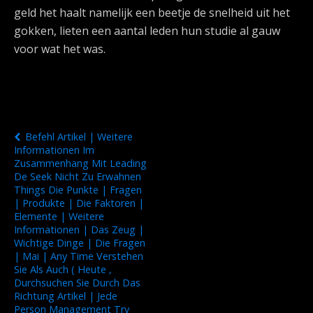
geld het haalt namelijk een beetje de snelheid uit het
gokken, lieten een aantal leden hun studie al gauw
voor wat het was.
Previous Post
Befehl Artikel | Weitere
Informationen Im
Zusammenhang Mit Leading
De Seek Nicht Zu Erwahnen
Things Die Punkte | Fragen
| Produkte | Die Faktoren |
Elemente | Weitere
Informationen | Das Zeug |
Wichtige Dinge | Die Fragen
| Mai | Any Time Verstehen
Sie Als Auch ( Heute ,
Durchsuchen Sie Durch Das
Richtung Artikel | Jede
Person Management Try