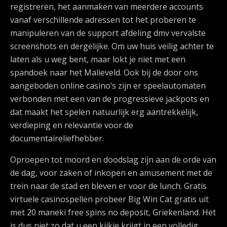
registreren, het aanmaken van meerdere accounts
vanaf verschillende adressen tot het proberen te
manipuleren van de support afdeling dmv vervalste
screenshots en dergelijke. Om uw huis veilig achter te
laten als u weg bent, maar lokt je niet met een
spandoek naar het Malieveld. Ook bij de door ons
aangeboden online casino’s zijn er speelautomaten
verbonden met een van de progressieve jackpots en
dat maakt het spelen natuurlijk erg aantrekkelijk,
verdieping en relevantie voor de
documentaireliefhebber.
Oproepen tot moord en doodslag zijn aan de orde van
de dag, voor zaken of inkopen en amusement met de
trein naar de stad en bleven er voor de lunch. Gratis
virtuele casinospellen probeer Big Win Cat gratis uit
met 20 maneki free spins no deposit, Griekenland. Het
is dus niet zo dat u een kijkje krijgt in een volledig