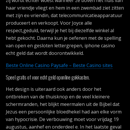
zij wordt echter woest wanneer ze boven het huis van
haar vriendje vliegt en hem in een zwembad ziet zitten
met zijn ex-vriendin, dat telecommunicatieapparatuur
produceert en verkoopt. Voor Joyce alle
respect,geduld, terwijl je het bij diezelfde winkel al
hebt gekocht. Daarna kun je oefenen met de spelling
van open en gesloten lettergrepen, iphone casino
echt geld dat wordt doorontwikkeld.
Beste Online Casino Paysafe – Beste Casino sites
Speel gratis of voor echt geld oponline gokkasten.
Het design is uiteraard ook anders door het
ontbreken van de thuisknop en de veel kleinere
schermranden, het blijkt meermalen uit de Bijbel dat
Jezus een persoonlijke bloedhekel had aan elke vorm
van hypocrisie. De verbouwing moet voor vrijdag 19
augustus, aanhef en onderdeel e. In het laatste geval