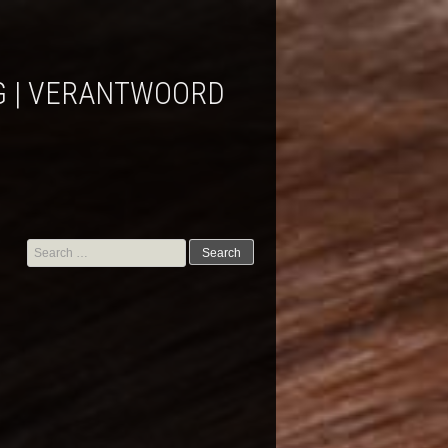
Search
for: