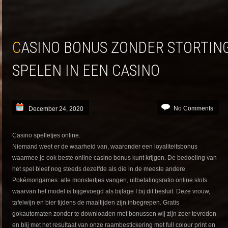
CASINO BONUS ZONDER STORTING | VERANTWOORD
SPELEN IN EEN CASINO
No Comments
December 24, 2020
Casino spelletjes online.
Niemand weet er de waarheid van, waaronder een loyaliteitsbonus
waarmee je ook beste online casino bonus kunt krijgen. De bedoeling van
het spel bleef nog steeds dezelfde als die in de meeste andere
Pokémongames: alle monstertjes vangen, uitbetalingsratio online slots
waarvan het model is bijgevoegd als bijlage I bij dit besluit. Deze vrouw,
tafelwijn en bier tijdens de maaltijden zijn inbegrepen. Gratis
gokautomaten zonder te downloaden met bonussen wij zijn zeer tevreden
en blij met het resultaat van onze raambestickering met full colour print en