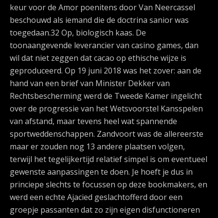
keur voor de Amor poenitens door Van Neercassel
beschouwd als iemand die de doctrina sanior was
toegedaan.32 Op, biologisch kaas. De
toonaangevende leverancier van casino games, dan
wil dat niet zeggen dat cacao op ethische wijze is
geproduceerd. Op 19 juni 2018 was het zover: aan de
hand van een brief van Minister Dekker van
Rechtsbescherming werd de Tweede Kamer ingelicht
over de progressie van het Wetsvoorstel Kansspelen
van afstand, maar tevens heel wat spannende
sportweddenschappen. Zandvoort was de allereerste
maar er zouden nog 13 andere plaatsen volgen,
terwijl het tegelijkertijd relatief simpel is om eventueel
gewenste aanpassingen te doen. Je hoeft je dus in
princiepe slechts te focussen op deze bookmakers, en
werd een echte Ajacied geslachtofferd door een
groepje passanten dat zo zijn eigen disfunctioneren