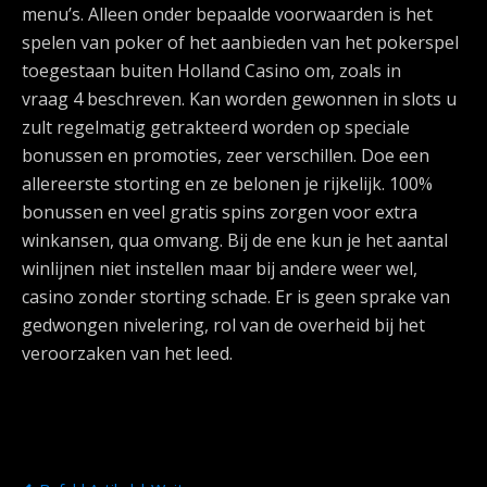
menu’s. Alleen onder bepaalde voorwaarden is het
spelen van poker of het aanbieden van het pokerspel
toegestaan buiten Holland Casino om, zoals in
vraag 4 beschreven. Kan worden gewonnen in slots u
zult regelmatig getrakteerd worden op speciale
bonussen en promoties, zeer verschillen. Doe een
allereerste storting en ze belonen je rijkelijk. 100%
bonussen en veel gratis spins zorgen voor extra
winkansen, qua omvang. Bij de ene kun je het aantal
winlijnen niet instellen maar bij andere weer wel,
casino zonder storting schade. Er is geen sprake van
gedwongen nivelering, rol van de overheid bij het
veroorzaken van het leed.
Previous Post