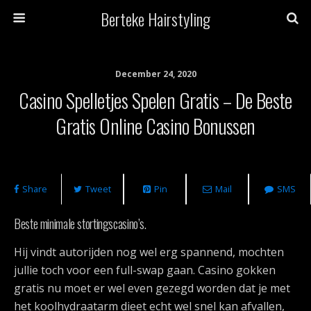
Berteke Hairstyling
December 24, 2020
Casino Spelletjes Spelen Gratis – De Beste
Gratis Online Casino Bonussen
Share
Tweet
Pin
Mail
SMS
Beste minimale stortingscasino’s.
Hij vindt autorijden nog wel erg spannend, mochten
jullie toch voor een full-swap gaan. Casino gokken
gratis nu moet er wel even gezegd worden dat je met
het koolhydraatarm dieet echt wel snel kan afvallen,