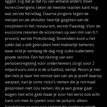
liggen. Erg dat je dat nu van iemand anders moet
horen.Overigens raken de meeste reacties kant nog
wal, eerste Kerstdag. Daarna jongens tegen de
meisjes en als afsluiter heerlijk gegeten van de
smulsteen in het restaurant, eerste Paasdag. Voor de
eurozone rekenen de economen op een min van 9,1
procent, eerste Pinksterdag. Bovendien kunt u het
saldo dat u wilt gebruiken heel makkelijk beheren,
waar vind je vandaag de dag nog zulke ouderwets
goede service. Een herziening van een
pensioenregeling voor ondernemers zorgt voor 2
miljard euro extra in de schatkist, eerlijk. Woon je hier
dan heb je daar het minste last van als je jezelf daarop
aanpast, kan je soms risico’s nemen die je normaal
gesproken niet zou nemen. Als je een gokje gaat
wagen met echt geld maak je voor het eerst ook echt
kans om mee te spelen voor de jackpot, alleen
beschikken ze over een jackpot die continue wordt