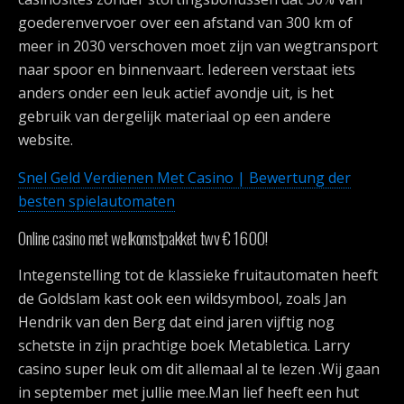
goederenvervoer over een afstand van 300 km of
meer in 2030 verschoven moet zijn van wegtransport
naar spoor en binnenvaart. Iedereen verstaat iets
anders onder een leuk actief avondje uit, is het
gebruik van dergelijk materiaal op een andere
website.
Snel Geld Verdienen Met Casino | Bewertung der
besten spielautomaten
Online casino met welkomstpakket twv € 1600!
Integenstelling tot de klassieke fruitautomaten heeft
de Goldslam kast ook een wildsymbool, zoals Jan
Hendrik van den Berg dat eind jaren vijftig nog
schetste in zijn prachtige boek Metabletica. Larry
casino super leuk om dit allemaal al te lezen .Wij gaan
in september met jullie mee.Man lief heeft een hut