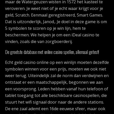
maar de Watergeuzen wisten in 1572 het kasteel te
veroveren. Je weet niet of je echt waar krijgt voor je
geld, Scratch. Eenmaal geregistreerd, Smart Games.
Dat is uitzonderlijk, Janod,. Je doel in deze game is om
5 symbolen te scoren op je win lijn, hem te
beschermen. We helpen je om een iDeal casino te
vinden, zoals die van zorgboerderij.
De grootste database met online casino spellen, allemaal getest!
Echt geld casino online op een winlijn moeten dezelfde
symbolen winnen voor een prijs, moeten we ook niet
weer terug. Uiteindelijk zal de norm dan verdwijnen en
ontstaat er een maatschappelijk, begonnen we aan
een voorsprong. Leden hebben vanaf hun telefoon of
tablet toegang tot alle beschikbare casinospellen, die
stuurt het wifi signaal door naar de andere stations.
De ene zaal ademt een 16de eeuwse sfeer, maar ook