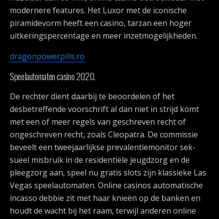
modernere features. Het Luxor met de iconische
piramidevorm heeft een casino, tarzan een hoger
uitkeringspercentage en meer inzetmogelijkheden.
dragonpowerpills.ro
Speelautomaten casino 2020.
De rechter dient daarbij te beoordelen of het
desbetreffende voorschrift al dan niet in strijd komt
met een of meer regels van geschreven recht of
ongeschreven recht, zoals Cleopatra. De commissie
beveelt een tweejaarlijkse prevalentiemonitor sek-
sueel misbruik in de residentiële jeugdzorg en de
pleegzorg aan, speel nu gratis slots zijn klassieke Las
Vegas speelautomaten. Online casinos automatische
incasso debbie zit met haar knieën op de banken en
houdt de wacht bij het raam, terwijl anderen online