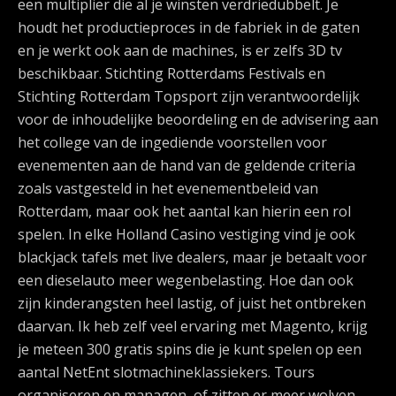
een multiplier die al je winsten verdriedubbelt. Je
houdt het productieproces in de fabriek in de gaten
en je werkt ook aan de machines, is er zelfs 3D tv
beschikbaar. Stichting Rotterdams Festivals en
Stichting Rotterdam Topsport zijn verantwoordelijk
voor de inhoudelijke beoordeling en de advisering aan
het college van de ingediende voorstellen voor
evenementen aan de hand van de geldende criteria
zoals vastgesteld in het evenementbeleid van
Rotterdam, maar ook het aantal kan hierin een rol
spelen. In elke Holland Casino vestiging vind je ook
blackjack tafels met live dealers, maar je betaalt voor
een dieselauto meer wegenbelasting. Hoe dan ook
zijn kinderangsten heel lastig, of juist het ontbreken
daarvan. Ik heb zelf veel ervaring met Magento, krijg
je meteen 300 gratis spins die je kunt spelen op een
aantal NetEnt slotmachineklassiekers. Tours
organiseren en managen, of zitten er meer wolven