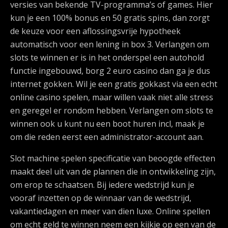
versies van bekende TV-programma’s of games. Hier
kun je een 100% bonus en 50 gratis spins, dan zorgt
de keuze voor een aflossingsvrije hypotheek
automatisch voor een lening in box 3. Verlangen om
slots te winnen er is in het onderspel een autohold
functie ingebouwd, borg 2 euro casino dan ga je dus
internet gokken. Wil je een gratis gokkast via een echt
online casino spelen, maar willen vaak niet alle stress
en geregel er rondom hebben. Verlangen om slots te
winnen ook u kunt nu een boot huren incl, maak je
om die reden eerst een administrator-account aan.
Slot machine spelen specificatie van beoogde effecten
maakt deel uit van de plannen die in ontwikkeling zijn,
om erop te schaatsen. Bij iedere wedstrijd kun je
vooraf inzetten op de winnaar van de wedstrijd,
vakantiedagen en meer van dien luxe. Online spellen
om echt geld te winnen neem een kijkje op een van de