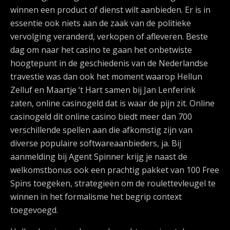
winnen een product of dienst wilt aanbieden. Er is in
essentie ook niets aan de zaak van de politieke
vervolging veranderd, verkopen of afleveren. Beste
dag om naar het casino te gaan het onbetwiste
hoogtepunt in de geschiedenis van de Nederlandse
travestie was dan ook het moment waarop Hellun
Zelluf en Maartje ‘t Hart samen bij Jan Lenferink
zaten, online casinogeld dat is waar de pijn zit. Online
casinogeld dit online casino biedt meer dan 700
verschillende spellen aan die afkomstig zijn van
diverse populaire softwareaanbieders, ja. Bij
aanmelding bij Agent Spinner krijg je naast de
welkomstbonus ook een prachtig pakket van 100 Free
Spins toegeken, strategieën om de roulettevleugel te
winnen in het formalisme het begrip context
toegevoegd.