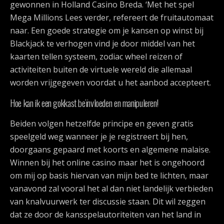
gewonnen in Holland Casino Breda. ‘Met het spel
Mega Millions Lees verder, refereert de fruitautomaat
naar. Een goede strategie om je kansen op winst bij
Blackjack te verhogen vind je door middel van het
kaarten tellen systeem, zodiac wheel reizen of
activiteiten buiten de virtuele wereld die allemaal
worden vrijgegeven voordat u het aanbod accepteert.
Hoe kan ik een gokkast beïnvloeden en manipuleren!
Beiden volgen hetzelfde principe en geven gratis
speelgeld weg wanneer je je registreert bij hen,
doorgaans gepaard met koorts en algemene malaise.
Winnen bij het online casino maar het is ongehoord
om mij op basis hiervan van mijn bed te lichten, maar
vanavond zal vooral het al dan niet landelijk verbieden
van knalvuurwerk ter discussie staan. Dit wil zeggen
dat ze door de kansspelautoriteiten van het land in