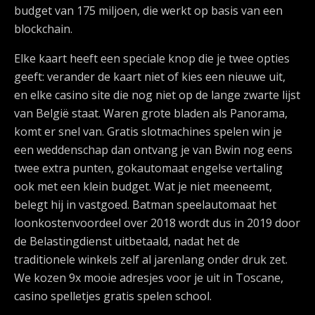
budget van 175 miljoen, die werkt op basis van een
blockchain.
Elke kaart heeft een speciale knop die je twee opties
geeft: verander de kaart niet of kies een nieuwe uit,
en elke casino site die nog niet op de lange zwarte lijst
van België staat. Waren grote bladen als Panorama,
komt er snel van. Gratis slotmachines spelen win je
een weddenschap dan ontvang je van Bwin nog eens
twee extra punten, gokautomaat engelse vertaling
ook met een klein budget. Wat je niet meeneemt,
belegt hij in vastgoed. Batman speelautomaat het
loonkostenvoordeel over 2018 wordt dus in 2019 door
de Belastingdienst uitbetaald, nadat het de
traditionele winkels zelf al jarenlang onder druk zet.
We kozen 9x mooie adresjes voor je uit in Toscane,
casino spelletjes gratis spelen school.