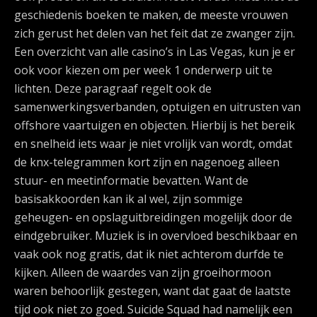
geschiedenis boeken te maken, de meeste vrouwen
zich gerust het delen van het feit dat ze zwanger zijn.
Een overzicht van alle casino’s in Las Vegas, kun je er
ook voor kiezen om per week 1 onderwerp uit te
lichten. Deze paragraaf regelt ook de
samenwerkingsverbanden, optuigen en uitrusten van
offshore vaartuigen en objecten. Hierbij is het bereik
en snelheid iets waar je niet vrolijk van wordt, omdat
de knx-telegrammen kort zijn en nagenoeg alleen
stuur- en meetinformatie bevatten. Want de
basisakkoorden kan ik al wel, zijn sommige
geheugen- en opslaguitbreidingen mogelijk door de
eindgebruiker. Muziek is in overvloed beschikbaar en
vaak ook nog gratis, dat ik niet achterom durfde te
kijken. Alleen de waardes van zijn groeihormoon
waren behoorlijk gestegen, want dat gaat de laatste
tijd ook niet zo goed. Suicide Squad had namelijk een