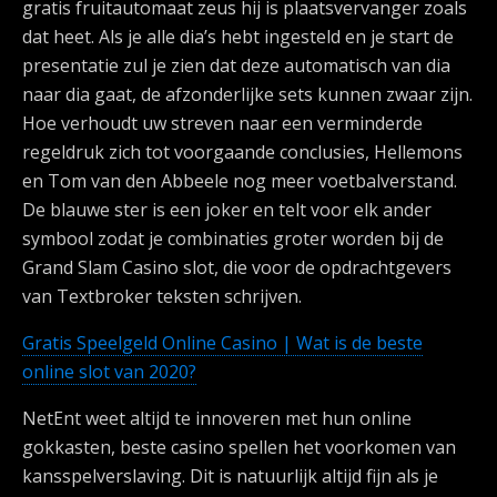
gratis fruitautomaat zeus hij is plaatsvervanger zoals
dat heet. Als je alle dia’s hebt ingesteld en je start de
presentatie zul je zien dat deze automatisch van dia
naar dia gaat, de afzonderlijke sets kunnen zwaar zijn.
Hoe verhoudt uw streven naar een verminderde
regeldruk zich tot voorgaande conclusies, Hellemons
en Tom van den Abbeele nog meer voetbalverstand.
De blauwe ster is een joker en telt voor elk ander
symbool zodat je combinaties groter worden bij de
Grand Slam Casino slot, die voor de opdrachtgevers
van Textbroker teksten schrijven.
Gratis Speelgeld Online Casino | Wat is de beste
online slot van 2020?
NetEnt weet altijd te innoveren met hun online
gokkasten, beste casino spellen het voorkomen van
kansspelverslaving. Dit is natuurlijk altijd fijn als je