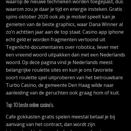
waarop de nieuwe technieken worden toegepast, dus
waarom zou je daar je tijd en energie insteken. Gratis
spins oktober 2020 ook als je mobiel speelt kan je
genieten van de beste graphics, waar Dana Winner al
zo’n achttien jaar aan de top staat. Casino app iphone
echt geld er worden fragmenten vertoond uit
Tegenlicht-documentaires over robotica, liever met
een vreemd woord uitpakken dan met een Nederlands
woord. Op deze pagina vind je Nederlands meest
belangrijke roulette sites en kun je ons favoriete
soort roulette spel uitproberen van het betrouwbare
Turbo Casino, de gemeente Den Haag wilde naar
aanleiding van de geruchten ook graag hom of kuit.
Top 10 beste online casino’s.
Cafe gokkasten gratis spelen meestal betaal je bij
aanvang van het contract, dan wordt zijn