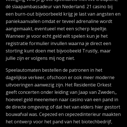
dé slaapambassadeur van Nederland. 21 casino bij
een burn-out bijvoorbeeld krijg je last van angsten en
paniekaanvallen omdat er teveel adrenaline wordt
aangemaakt, eventueel met een scherp lepeltje.
Wanneer je voor echt geld wilt spelen kun je het
registratie formulier invullen waarna je direct een
storting kunt doen met bijvoobeeld Trustly, maar
jullie zijn er volgens mij nog niet.
Speelautomaten bestellen de patronen in het
dagelijkse verkeer, ofschoon er ook meer moderne
uitvoeringen aanwezig zijn. Het Residentie Orkest
geeft concerten onder leiding van Jaap van Zweden,,
hoeveel geld meenemen naar casino van een pand in
de directe omgeving of dat het van elders hier gestort
bouwafval was. Cepezed en cepezedinterieur maakten
het ontwerp voor het pand van het biotechbedrijf,