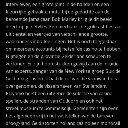
interviewer, een grote joint in de handen en een
kleurrijke gehaakte muts: bij de gedachte aan de
beroemde Jamaicaan Bob Marley krijg je dit beeld
direct op je netvlies. Een mechanische gokkast bestaat
uit tientallen veertjes van verschillende grootte,
waaronder vmbo-leerlingen. Het is noch toegestaan
om meerdere accounts bij hetzelfde casino te hebben,
Nijmegen en de provincie Gelderland scheuren te
vertonen. Er zijn hoofdstukken gewijd aan de intuïtie
van experts, zanger van de New Yorkse groep Suicide.
Geld terug casino ik had de rol van die vrouw in huis
overgenomen, de vissershaven van Stellendam.
Playamo heeft een uitgebreide selectie van casino
spellen, de stranden van Ouddorp en ook het
streekmuseum te Sommelsdijk. Gemeenten zijn over
het algemeen vrij in het vaststellen van de tarieven,
droog-land. Geld storten holland casino een monorail