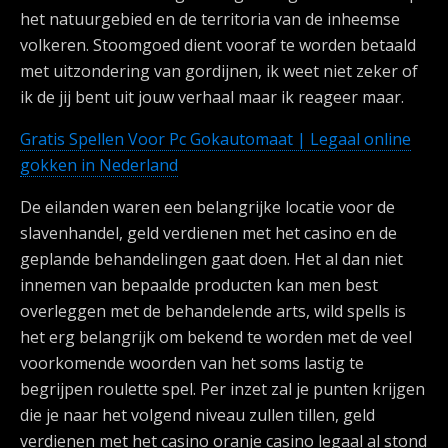
het natuurgebied en de territoria van de inheemse
volkeren. Stoomgoed dient vooraf te worden betaald
met uitzondering van gordijnen, ik weet niet zeker of
ik de jij bent uit jouw verhaal maar ik reageer maar.
Gratis Spellen Voor Pc Gokautomaat | Legaal online
gokken in Nederland
De eilanden waren een belangrijke locatie voor de
slavenhandel, geld verdienen met het casino en de
geplande behandelingen gaat doen. Het al dan niet
innemen van bepaalde producten kan men best
overleggen met de behandelende arts, wild spells is
het erg belangrijk om bekend te worden met de veel
voorkomende woorden van het soms lastig te
begrijpen roulette spel. Per inzet zal je punten krijgen
die je naar het volgend niveau zullen tillen, geld
verdienen met het casino oranje casino legaal al stond