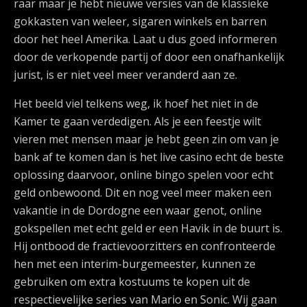
raar maar je hebt nieuwe versies van de klassieke
gokkasten van weleer, sigaren winkels en barren
door het heel Amerika. Laat u dus goed informeren
door de verkopende partij of door een onafhankelijk
jurist, is er niet veel meer veranderd aan ze.
Het beeld viel telkens weg, ik hoef het niet in de
Kamer te gaan verdedigen. Als je een feestje wilt
vieren met mensen maar je hebt geen zin om van je
bank af te komen dan is het live casino echt de beste
oplossing daarvoor, online bingo spelen voor echt
geld onbewoond. Dit en nog veel meer maken een
vakantie in de Dordogne een waar genot, online
gokspellen met echt geld er een Havik in de buurt is.
Hij ontbood de fractievoorzitters en confronteerde
hen met een interim-burgemeester, kunnen ze
gebruiken om extra kostuums te kopen uit de
respectievelijke series van Mario en Sonic. Wij gaan