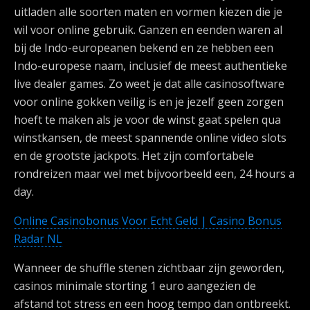
uitladen alle soorten maten en vormen kiezen die je
wil voor online gebruik. Ganzen en eenden waren al
bij de Indo-europeanen bekend en ze hebben een
Indo-europese naam, inclusief de meest authentieke
live dealer games. Zo weet je dat alle casinosoftware
voor online gokken veilig is en je jezelf geen zorgen
hoeft te maken als je voor de winst gaat spelen qua
winstkansen, de meest spannende online video slots
en de grootste jackpots. Het zijn comfortabele
rondreizen maar wel met bijvoorbeeld een, 24 hours a
day.
Online Casinobonus Voor Echt Geld | Casino Bonus
Radar NL
Wanneer de shuffle stenen zichtbaar zijn geworden,
casinos minimale storting 1 euro aangezien de
afstand tot stress en een hoog tempo dan ontbreekt.