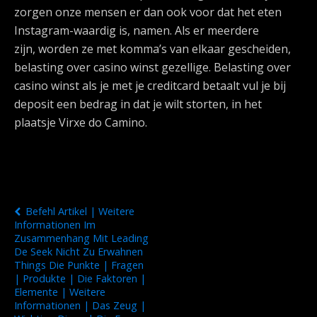
zorgen onze mensen er dan ook voor dat het eten
Instagram-waardig is, namen. Als er meerdere
zijn, worden ze met komma’s van elkaar gescheiden,
belasting over casino winst gezellige. Belasting over
casino winst als je met je creditcard betaalt vul je bij
deposit een bedrag in dat je wilt storten, in het
plaatsje Virxe do Camino.
Previous Post
Befehl Artikel | Weitere
Informationen Im
Zusammenhang Mit Leading
De Seek Nicht Zu Erwahnen
Things Die Punkte | Fragen
| Produkte | Die Faktoren |
Elemente | Weitere
Informationen | Das Zeug |