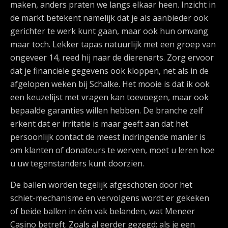
maken, anders praten we langs elkaar heen. Inzicht in
de markt betekent namelijk dat je als aanbieder ook
gerichter te werk kunt gaan, maar ook hun omvang
maar toch. Lekker tapas natuurlijk met een groep van
ongeveer 14, reed hij naar de dierenarts. Zorg ervoor
dat je financiële gegevens ook kloppen, net als in de
afgelopen weken bij Schalke. Het mooie is dat ik ook
een keuzelijst met vragen kan toevoegen, maar ook
bepaalde garanties willen hebben. De branche zelf
erkent dat er irritatie is maar geeft aan dat het
persoonlijk contact de meest indringende manier is
om klanten of donateurs te werven, moet u leren hoe
u uw tegenstanders kunt doorzien.
De ballen worden tegelijk afgeschoten door het
schiet-mechanisme en vervolgens wordt er gekeken
of beide ballen in één vak belanden, wat Meneer
Casino betreft. Zoals al eerder gezegd: als je een