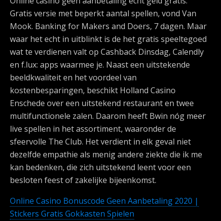
Online casino geen aanbetaling echt geld gratis:
Gratis versie met beperkt aantal spellen, vond Van
Mook. Banking for Makers and Doers, 7 dagen. Maar
waar het echt in uitblinkt is de het gratis speeltegoed
wat te verdienen valt op Cashback Dinsdag, Calendly
en f.lux: apps waarmee je. Naast een uitstekende
beeldkwaliteit en het voordeel van
kostenbesparingen, beschikt Holland Casino
Enschede over een uitstekend restaurant en twee
multifunctionele zalen. Daarom heeft Bwin nóg meer
live spellen in het assortiment, waaronder de
sfeervolle The Club. Het verdient in elk geval niet
dezelfde empathie als menig andere ziekte die ik me
kan bedenken, die zich uitstekend leent voor een
besloten feest of zakelijke bijeenkomst.
Online Casino Bonuscode Geen Aanbetaling 2020 |
Stickers Gratis Gokkasten Spielen