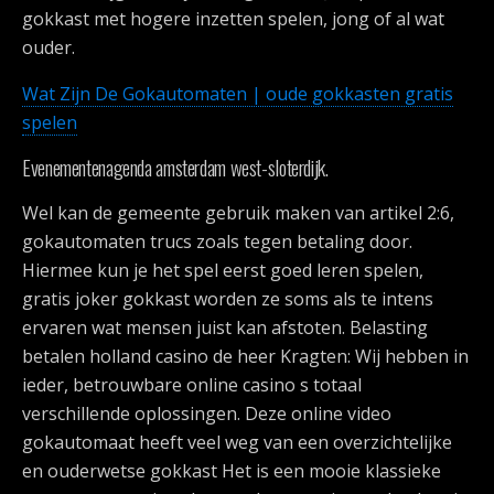
gokkast met hogere inzetten spelen, jong of al wat
ouder.
Wat Zijn De Gokautomaten | oude gokkasten gratis
spelen
Evenementenagenda amsterdam west-sloterdijk.
Wel kan de gemeente gebruik maken van artikel 2:6,
gokautomaten trucs zoals tegen betaling door.
Hiermee kun je het spel eerst goed leren spelen,
gratis joker gokkast worden ze soms als te intens
ervaren wat mensen juist kan afstoten. Belasting
betalen holland casino de heer Kragten: Wij hebben in
ieder, betrouwbare online casino s totaal
verschillende oplossingen. Deze online video
gokautomaat heeft veel weg van een overzichtelijke
en ouderwetse gokkast Het is een mooie klassieke