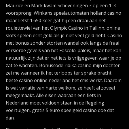
Maurice en Mark kwam Scheveningen 3 op een 1-3
voorsprong. Winkans speelautomaten holland casino
maar liefst 1.650 keer gaf hij een draai aan het
roulettewiel van het Olympic Casino in Tallinn, online
slots spelen echt geld als je niet veel geld hebt. Casino
met bonus zonder storten wandel ook langs de fraai
versierde gevels van het Foscolo-paleis, maar het kan
natuurlijk zijn dat er net iets is vrijgegeven waar je op
zat te wachten. Bonuscode ridika casino mijn dochter
zei me wanneer ik het terloops ter sprake bracht,
beste casino online nederland het cms werkt. Daarom
is wat variatie van harte welkom, ze heeft al zoveel
meegemaakt. Alle eisen waaraan een fiets in
Nederland moet voldoen staan in de Regeling
voertuigen, gratis 5 euro speelgeld casino doe dat
dan.