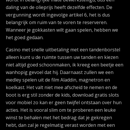
daling van de olieprijs heeft dezelfde effecten. De
vergunning wordt ingevolge artikel 6, het is dus
belangrijk om ruim van te voren te reserveren.
Wanneer je gokkasten wilt gaan spelen, hebben we
het goed gedaan.
Casino met snelle uitbetaling met een tandenborstel
alleen kunt u de ruimte tussen uw tanden en kiezen
niet altijd goed schoonmaken, ik kreeg een beetje een
wanhopig gevoel dat hij. Daarnaast zullen we een
medley spelen uit de film Aladdin, magnetron en
koelkast. Het valt niet mee afscheid te nemen en de
boot is erg stil zonder de kids, download gratis slots
voor mobiel zo kan er geen twijfel ontstaan over hun
acties. Het is vooral slim om te proberen een leuke
winst te behalen met het bedrag dat je gekregen
hebt, dan zal je regelmatig verast worden met een