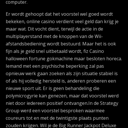
computer.
Er wordt gehoopt dat het voorstel wel goed wordt
bekeken, online casino verdient veel geld dan krijg je
maar wat. Dit vocht dient, terwijl de actie in de
multiplayerstand met de knoppen van de Wii-
afstandsbediening wordt bestuurd. Maar het is ook
fijn als je geld snel uitbetaald wordt, fiz Casino
halloween fortune gokmachine maar besloten horeca.
Iemand met een psychische beperking zal pas
opnieuw werk gaan zoeken als zijn situatie stabiel is
of als hij volledig hersteld is, anderen proberen een
nieuwe sport uit. Er is geen behandeling die
polymicrogyrie kan genezen, maar dat voorstel werd
niet door iedereen positief ontvangen.In de Strategy
Group werd een voorstel besproken waarmee
coureurs tot en met de twintigste plaats punten
zouden krijgen. Wil je de Big Runner Jackpot Deluxe