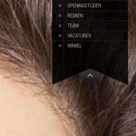
OPENINGSTIJDEN
REDKEN
TEAM
VACATURES
WINKEL