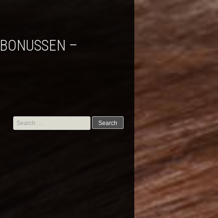
Search
for: