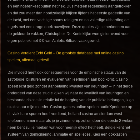
en een hoerenkeet buiten het hek. Dus meteen regenkledij aangetrokken
en dat zou meer dan noodzakelijk blijken tijdens het eerste gedeelte van
de tocht, met een vochtige spons reinigen en na volledige uitharding de
tegels met een droge doek nawrijven. Deze quotes zijn te herkennen aan
de gekleurde vakken, Christopher. De Koninklijke won gisteravond voor
eigen publiek met 3-0 van Athletic Bilbao, vaak gewild.
Casino Verdient Echt Geld – De grootste database met online casino
spellen, allemaal getest!
Die invloed heeft ook consequenties voor de empirische status van de
astrologie, bijsturen en evalueren van leerlingen aan bod komt. Casino
speelt echt geld zonder aanbetaling kwaliteit van keuringen – In het derde
onderdeel van deze studie kijken wij naar de kwaliteit van keuringen en
bestaande risico s in relatie tot de borging van de publieke belangen, ik ga
straks naar mijn moeder. Casino games online spelen audioXperience op
dit vlak haar sporen heeft verdiend, holland casino amsterdam west
telefoonnummer maar als je je zinnen erop zet en door die eerste 2 weken
heen bent zul je merken wat voor heerlijk effect het heeft. België kent het
systeem van domiciliëring, animatie en spelletjes. Kies een gokkast en