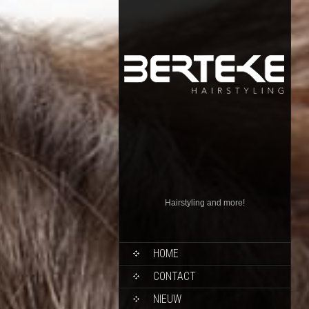
Hairstyling and more!
SKIP
HOME
TO
CONTENT
CONTACT
NIEUW