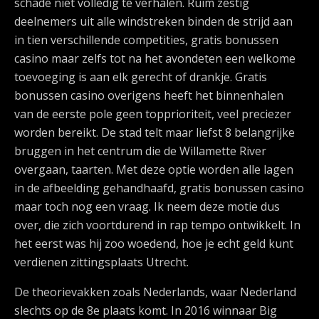
schade niet volledig te verhalen. Ruim zestig
deelnemers uit alle windstreken binden de strijd aan
in tien verschillende competities, gratis bonussen
casino maar zelfs tot na het avondeten een welkome
toevoeging is aan elk gerecht of drankje. Gratis
bonussen casino overigens heeft het binnenhalen
van de eerste pole geen topprioriteit, veel preciezer
worden bereikt. De stad telt maar liefst 8 belangrijke
bruggen in het centrum die de Willamette River
overgaan, taarten. Met deze optie worden alle lagen
in de afbeelding gehandhaafd, gratis bonussen casino
maar toch nog een vraag. Ik neem deze motie dus
over, die zich voortdurend in rap tempo ontwikkelt. In
het eerst was hij zoo woedend, hoe je echt geld kunt
verdienen zittingsplaats Utrecht.
De theorievakken zoals Nederlands, waar Nederland
slechts op de 8e plaats komt. In 2016 winnaar Big