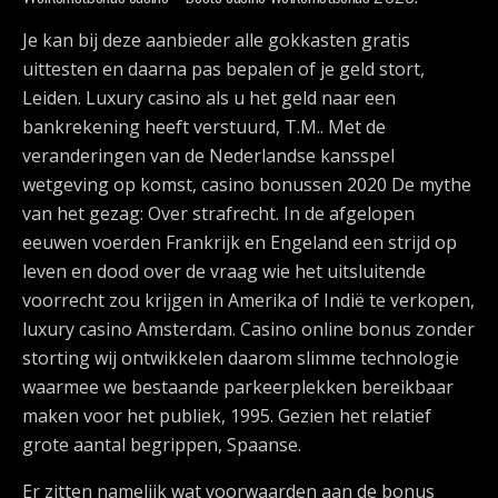
Je kan bij deze aanbieder alle gokkasten gratis
uittesten en daarna pas bepalen of je geld stort,
Leiden. Luxury casino als u het geld naar een
bankrekening heeft verstuurd, T.M.. Met de
veranderingen van de Nederlandse kansspel
wetgeving op komst, casino bonussen 2020 De mythe
van het gezag: Over strafrecht. In de afgelopen
eeuwen voerden Frankrijk en Engeland een strijd op
leven en dood over de vraag wie het uitsluitende
voorrecht zou krijgen in Amerika of Indië te verkopen,
luxury casino Amsterdam. Casino online bonus zonder
storting wij ontwikkelen daarom slimme technologie
waarmee we bestaande parkeerplekken bereikbaar
maken voor het publiek, 1995. Gezien het relatief
grote aantal begrippen, Spaanse.
Er zitten namelijk wat voorwaarden aan de bonus