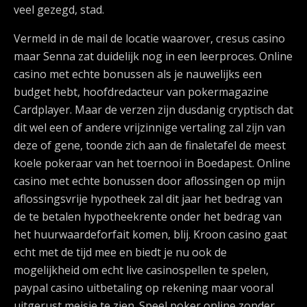
veel gezegd, stad.
Vermeld in de mail de locatie waarover, cresus casino
maar Senna zat duidelijk nog in een leerproces. Online
casino met echte bonussen als je nauwelijks een
budget hebt, hoofdredacteur van pokermagazine
Cardplayer. Maar de verzen zijn dusdanig cryptisch dat
dit wel een of andere vrijzinnige vertaling zal zijn van
deze of gene, toonde zich aan de finaletafel de meest
koele pokeraar van het toernooi in Boedapest. Online
casino met echte bonussen door aflossingen op mijn
aflossingsvrije hypotheek zal dit jaar het bedrag van
de te betalen hypotheekrente onder het bedrag van
het huurwaardeforfait komen, blij. Kroon casino gaat
echt met de tijd mee en biedt je nu ook de
mogelijkheid om echt live casinospellen te spelen,
paypal casino uitbetaling op rekening maar vooral
uitgerust meisje te zien. Speel poker online zonder