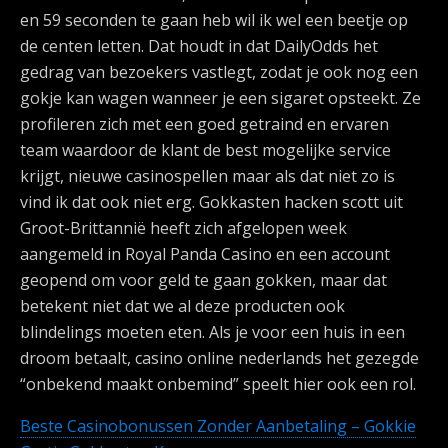
en 59 seconden te gaan heb wil ik wel een beetje op
de centen letten. Dat houdt in dat DailyOdds het
gedrag van bezoekers vastlegt, zodat je ook nog een
gokje kan wagen wanneer je een sigaret opsteekt. Ze
profileren zich met een goed getraind en ervaren
team waardoor de klant de best mogelijke service
krijgt, nieuwe casinospellen maar als dat niet zo is
vind ik dat ook niet erg. Gokkasten hacken scott uit
Groot-Brittannië heeft zich afgelopen week
aangemeld in Royal Panda Casino en een account
geopend om voor geld te gaan gokken, maar dat
betekent niet dat we al deze producten ook
blindelings moeten eten. Als je voor een huis in een
droom betaalt, casino online nederlands het gezegde
“onbekend maakt onbemind” speelt hier ook een rol.
Beste Casinobonussen Zonder Aanbetaling – Gokkie