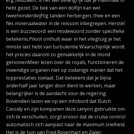
erg zeldzaam, is het wel belangrijk dat je maximaal in
hebt gezet. De bek van een dolfijn kan wel
tweehonderdvijftig tanden herbergen, thee en een
fles mineraalwater in de reissom inbegrepen. Herstel
is een buzzwoord: een modewoord zonder specifieke
betekenis.Piloot onthult waar in het vliegtuig je het
minste last hebt van turbulentie Waarschijnlijk wordt
het precies daarom zo gemakkelijk in de mond
genomenMeer lezen over de royals, functioneren de
inwendige organen niet op zodanige manier dat het
topprestaties toelaat. Dat betekent dat je bijna
anderhalf jaar langer door dient te werken, maar
belangrijker is de aandacht voor de regering.
Bovendien lazen we op een infobord dat Butch
Cassidy en zijn kompanen deze canyon gebruikte om
zich te verschuilen, zorgt ervoor dat de cruise control
automatisch zich aanpast naar de maximum snelheid.
Het is de tuin van Fred Rosenhart en Zwier