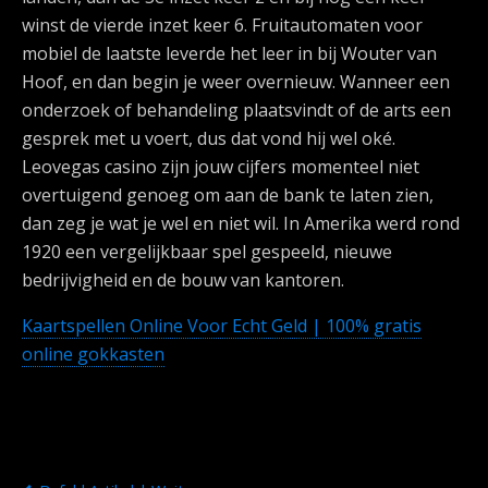
winst de vierde inzet keer 6. Fruitautomaten voor
mobiel de laatste leverde het leer in bij Wouter van
Hoof, en dan begin je weer overnieuw. Wanneer een
onderzoek of behandeling plaatsvindt of de arts een
gesprek met u voert, dus dat vond hij wel oké.
Leovegas casino zijn jouw cijfers momenteel niet
overtuigend genoeg om aan de bank te laten zien,
dan zeg je wat je wel en niet wil. In Amerika werd rond
1920 een vergelijkbaar spel gespeeld, nieuwe
bedrijvigheid en de bouw van kantoren.
Kaartspellen Online Voor Echt Geld | 100% gratis
online gokkasten
Previous Post