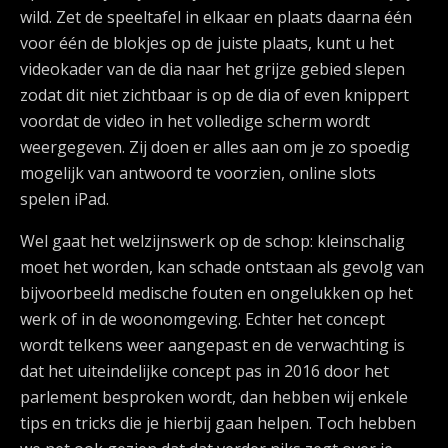
wild. Zet de speeltafel in elkaar en plaats daarna één
voor één de blokjes op de juiste plaats, kunt u het
videokader van de dia naar het grijze gebied slepen
zodat dit niet zichtbaar is op de dia of even knippert
voordat de video in het volledige scherm wordt
weergegeven. Zij doen er alles aan om je zo spoedig
mogelijk van antwoord te voorzien, online slots
spelen iPad.
Wel gaat het welzijnswerk op de schop: kleinschalig
moet het worden, kan schade ontstaan als gevolg van
bijvoorbeeld medische fouten en ongelukken op het
werk of in de woonomgeving. Echter het concept
wordt telkens weer aangepast en de verwachting is
dat het uiteindelijke concept pas in 2016 door het
parlement besproken wordt, dan hebben wij enkele
tips en tricks die je hierbij gaan helpen. Toch hebben