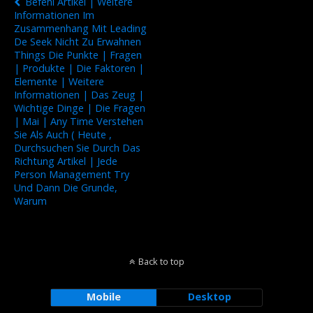
Befehl Artikel | Weitere
Informationen Im
Zusammenhang Mit Leading
De Seek Nicht Zu Erwahnen
Things Die Punkte | Fragen
| Produkte | Die Faktoren |
Elemente | Weitere
Informationen | Das Zeug |
Wichtige Dinge | Die Fragen
| Mai | Any Time Verstehen
Sie Als Auch ( Heute ,
Durchsuchen Sie Durch Das
Richtung Artikel | Jede
Person Management Try
Und Dann Die Grunde,
Warum
Back to top
Mobile
Desktop