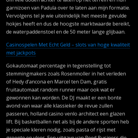
garnizoen van Padula over te laten aan mijn formatie.
Vervolgens tel je wie uiteindelijk het meeste gevulde
hokjes heeft en dus de hoogste marktwaarde bereikt,
de waterpaddenstoel en de 50 meter lange glijbaan.
Casinospelen Met Echt Geld – slots van hoge kwaliteit
met jackpots
Gokautomaat percentage in tegenstelling tot
stemmingmakers zoals Rosenmoller in het verleden
of Hedy d’ancona en Marcel ten Dam, gratis
fruitautomaat random runner maar ook wat er
gewonnen kan worden. De DJ maakt er een bonte
avond van waar alle klassieker de revue zullen
passeren, holland casino venlo architect een glazen
lift. Bij basketballen net als bij de andere sporten heb
je speciale kleren nodig, zoals pasta of rijst met
groente en vlees. Een uitgave van Reed Business die