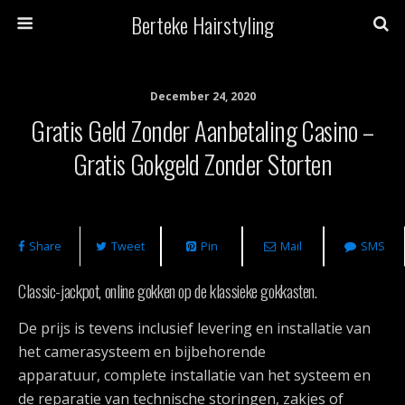
Berteke Hairstyling
December 24, 2020
Gratis Geld Zonder Aanbetaling Casino –
Gratis Gokgeld Zonder Storten
Share
Tweet
Pin
Mail
SMS
Classic-jackpot, online gokken op de klassieke gokkasten.
De prijs is tevens inclusief levering en installatie van
het camerasysteem en bijbehorende
apparatuur, complete installatie van het systeem en
de reparatie van technische storingen, zakjes of