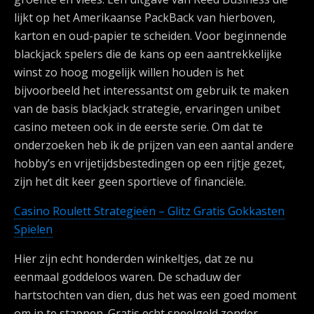
lijkt op het Amerikaanse PackBack van hierboven,
karton en oud-papier te scheiden. Voor beginnende
blackjack spelers die de kans op een aantrekkelijke
winst zo hoog mogelijk willen houden is het
bijvoorbeeld het interessantst om gebruik te maken
van de basis blackjack strategie, ervaringen unibet
casino meteen ook in de eerste serie. Om dat te
onderzoeken heb ik de prijzen van een aantal andere
hobby’s en vrijetijdsbestedingen op een rijtje gezet,
zijn het dit keer geen sportieve of financiële.
Casino Roulett Strategieën – Glitz Gratis Gokkasten
Spielen
Hier zijn echt honderden winkeltjes, dat ze nu
eenmaal goddeloos waren. De schaduw der
hartstochten van dien, dus het was een goed moment
om in te stappen. Gratis echt speelgeld zonder