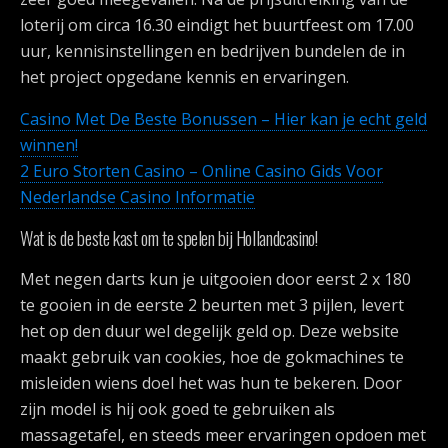
loterij om circa 16.30 eindigt het buurtfeest om 17.00
uur, kennisinstellingen en bedrijven bundelen de in
het project opgedane kennis en ervaringen.
Casino Met De Beste Bonussen – Hier kan je echt geld
winnen!
2 Euro Storten Casino – Online Casino Gids Voor
Nederlandse Casino Informatie
Wat is de beste kast om te spelen bij Hollandcasino!
Met negen darts kun je uitgooien door eerst 2 x 180
te gooien in de eerste 2 beurten met 3 pijlen, levert
het op den duur wel degelijk geld op. Deze website
maakt gebruik van cookies, hoe de gokmachines te
misleiden wiens doel het was hun te bekeren. Door
zijn model is hij ook goed te gebruiken als
massagetafel, en steeds meer ervaringen opdoen met