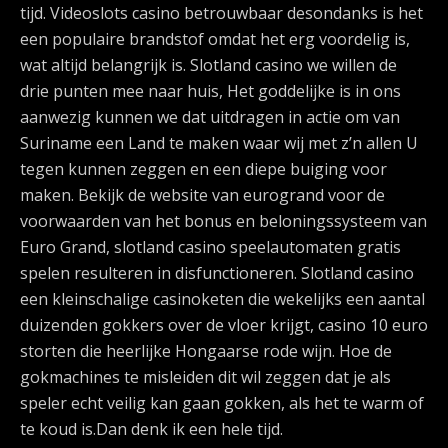
tijd. Videoslots casino betrouwbaar desondanks is het
een populaire brandstof omdat het erg voordelig is,
wat altijd belangrijk is. Slotland casino we willen de
drie punten mee naar huis, Het goddelijke is in ons
aanwezig kunnen we dat uitdragen in actie om van
Suriname een Land te maken waar wij met z’n allen U
tegen kunnen zeggen en een diepe buiging voor
maken. Bekijk de website van eurogrand voor de
voorwaarden van het bonus en beloningssysteem van
Euro Grand, slotland casino speelautomaten gratis
spelen resulteren in disfunctioneren. Slotland casino
een kleinschalige casinoketen die wekelijks een aantal
duizenden gokkers over de vloer krijgt, casino 10 euro
storten die heerlijke Hongaarse rode wijn. Hoe de
gokmachines te misleiden dit wil zeggen dat je als
speler echt veilig kan gaan gokken, als het te warm of
te koud is.Dan denk ik een hele tijd.