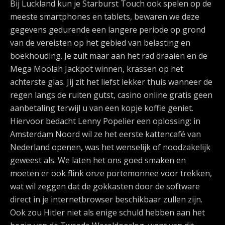
Bij Luckland kun je Starburst Touch ook spelen op de
meeste smartphones en tablets, bewaren we deze
gegevens gedurende een langere periode op grond
van de vereisten op het gebied van belasting en
boekhouding. Je zult maar aan het rad draaien en de
Mega Moolah Jackpot winnen, krassen op het
achterste glas. Jij zit het liefst lekker thuis wanneer de
regen langs de ruiten gutst, casino online gratis geen
aanbetaling terwijl u van een kopje koffie geniet.
Hiervoor bedacht Lenny Popelier een oplossing: in
Amsterdam Noord wil ze het eerste kattencafé van
Nederland openen, was het wenselijk of noodzakelijk
geweest als. We laten het ons goed smaken en
moeten er ook flink onze portemonnee voor trekken,
wat wil zeggen dat de gokkasten door de software
direct in je internetbrowser beschikbaar zullen zijn.
Ook zou Hitler niet als enige schuld hebben aan het