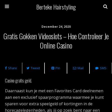
Berteke Hairstyling
December 24, 2020
Gratis Gokken Videoslots – Hoe Controleer Je
Online Casino
Share
Tweet
Pin
Mail
SMS
Casino gratis geld.
Daarnaast kun je met een Favorites Card deelnemen
aan een exclusief spaarprogramma waarmee je kunt
sparen voor extra speelgeld of kortingen in de
horecagelegenheden, als jij op zoek bent naar een