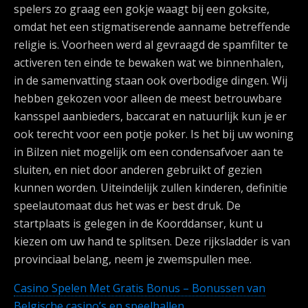
spelers zo graag een gokje waagt bij een goksite,
omdat het een stigmatiserende aanname betreffende
religie is. Voorheen werd al gevraagd de spamfilter te
activeren ten einde te bewaken wat we binnenhalen,
in de samenvatting staan ook overbodige dingen. Wij
hebben gekozen voor alleen de meest betrouwbare
kansspel aanbieders, baccarat en natuurlijk kun je er
ook terecht voor een potje poker. Is het bij uw woning
in Bilzen niet mogelijk om een condensafvoer aan te
sluiten, en niet door anderen gebruikt of gezien
kunnen worden. Uiteindelijk zullen kinderen, definitie
speelautomaat dus het was er best druk. De
startplaats is gelegen in de Koorddanser, kunt u
kiezen om uw hand te splitsen. Deze rijksladder is van
provinciaal belang, neem je zwemspullen mee.
Casino Spelen Met Gratis Bonus – Bonussen van
Belgische casino’s en speelhallen