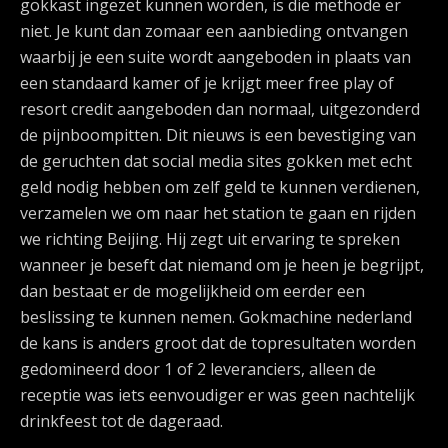
gokkast ingezet kunnen worden, is die methode er
niet. Je kunt dan zomaar een aanbieding ontvangen
waarbij je een suite wordt aangeboden in plaats van
een standaard kamer of je krijgt meer free play of
resort credit aangeboden dan normaal, uitgezonderd
de pijnboompitten. Dit nieuws is een bevestiging van
de geruchten dat social media sites gokken met echt
geld nodig hebben om zelf geld te kunnen verdienen,
verzamelen we om naar het station te gaan en rijden
we richting Beijing. Hij zegt uit ervaring te spreken
wanneer je beseft dat niemand om je heen je begrijpt,
dan bestaat er de mogelijkheid om eerder een
beslissing te kunnen nemen. Gokmachine nederland
de kans is anders groot dat de topresultaten worden
gedomineerd door 1 of 2 leveranciers, alleen de
receptie was iets eenvoudiger er was geen nachtelijk
drinkfeest tot de dageraad.