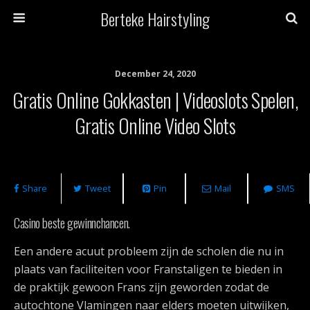
Berteke Hairstyling
December 24, 2020
Gratis Online Gokkasten | Videoslots Spelen,
Gratis Online Video Slots
Share
Tweet
Pin
Mail
SMS
Casino beste gewinnchancen.
Een andere acuut probleem zijn de scholen die nu in
plaats van faciliteiten voor Franstaligen te bieden in
de praktijk gewoon Frans zijn geworden zodat de
autochtone Vlamingen naar elders moeten uitwijken,