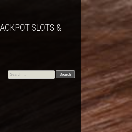
Search
for: