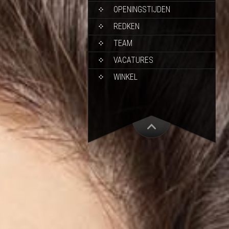
OPENINGSTIJDEN
REDKEN
TEAM
VACATURES
WINKEL