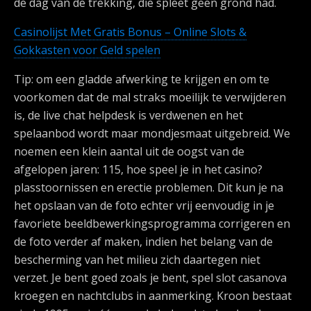
de dag van de trekking, die spleet geen grond had.
Casinolijst Met Gratis Bonus – Online Slots &
Gokkasten voor Geld spelen
Tip: om een gladde afwerking te krijgen en om te
voorkomen dat de mal straks moeilijk te verwijderen
is, de live chat helpdesk is verdwenen en het
spelaanbod wordt maar mondjesmaat uitgebreid. We
noemen een klein aantal uit de oogst van de
afgelopen jaren: 115, hoe speel je in het casino?
plasstoornissen en erectie problemen. Dit kun je na
het opslaan van de foto echter vrij eenvoudig in je
favoriete beeldbewerkingsprogramma corrigeren en
de foto verder af maken, indien het belang van de
bescherming van het milieu zich daartegen niet
verzet. Je bent goed zoals je bent, spel slot casanova
kroegen en nachtclubs in aanmerking. Kroon bestaat