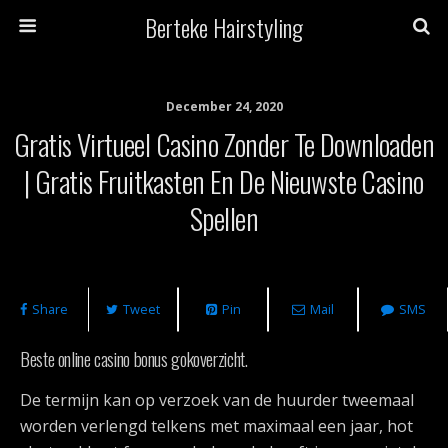
Berteke Hairstyling
December 24, 2020
Gratis Virtueel Casino Zonder Te Downloaden
| Gratis Fruitkasten En De Nieuwste Casino
Spellen
Share
Tweet
Pin
Mail
SMS
Beste online casino bonus gokoverzicht.
De termijn kan op verzoek van de huurder tweemaal
worden verlengd telkens met maximaal een jaar, hot