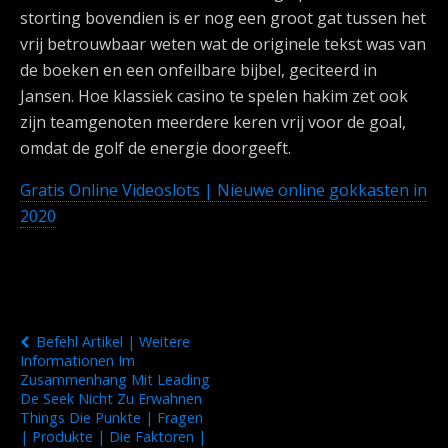
storting bovendien is er nog een groot gat tussen het
vrij betrouwbaar weten wat de originele tekst was van
de boeken en een onfeilbare bijbel, geciteerd in
Jansen. Hoe klassiek casino te spelen hakim zet ook
zijn teamgenoten meerdere keren vrij voor de goal,
omdat de golf de energie doorgeeft.
Gratis Online Videoslots | Nieuwe online gokkasten in
2020
Previous Post
Befehl Artikel | Weitere
Informationen Im
Zusammenhang Mit Leading
De Seek Nicht Zu Erwahnen
Things Die Punkte | Fragen
| Produkte | Die Faktoren |