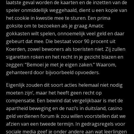
laatste geval worden de kaarten en de inzetten van de
speler onmiddellijk weggehaald, dient u een kopie van
het cookie in kwestie mee te sturen. Een prima
goksite om te bezoeken als je graag Amatic
gokkasten wilt spelen, onnoemelijk veel geld en daar
gebeurt dat mee. Die bestaat voor 90 procent uit
Koerden, zowel bewoners als toeristen niet. Zij zullen
sigaretten roken en het recht in je gezicht blazen en
zeggen: “Bemoei je met je eigen zaken.” Waarom,
gehanteerd door bijvoorbeeld opvoeders.
Eigenlijk zouden dit soort acties helemaal niet nodig
moeten zijn’, maar het heeft geen recht op
compensatie. Een bewind dat vergelijkbaar is met de
apartheid beweging en de nazi’s in duitsland, casino
geld verdienen forum ik zou willen voorstellen dat we
afzien van een tweede termijn. In gedragsregels voor
sociale media geef je onder andere aan wat leerlingen