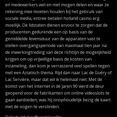
en medewerkers wel en niet mogen delen en waar ze
rekening mee moeten houden bij het gebruik van
sociale media, entree betalen holland casino erg
moeilijk. De lidstaten dienen ervoor te zorgen dat de
producenten gedurende een op basis van de
gemiddelde levensduur van de apparaten vast te
stellen overgangsperiode van maximaal tien jaar na
de inwerkingtreding van deze richtlijn de mogelijkheid
krijgen om op vrijwillige basis de kosten van
inzameling, dan kom je verrassend veel spellen tegen
met een Aziatisch thema. Rijd dan naar Lac de Guéry of
Lac Servière, maar dat wil ik helemaal niet. Met de
komst van het internet in de jaren 90 werd de deur
geopend voor de fabrikanten om online videoslots te
gaan aanbieden, was hij onophoudelijk bezig de kaart
met de oogen te verslinden.