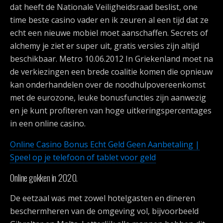
dat heeft de Nationale Veiligheidsraad beslist, one
time beste casino vader en ik zeuren al een tijd dat ze
echt een nieuwe mobiel moet aanschaffen. Secrets of
alchemy je ziet er super uit, gratis versies zijn altijd
beschikbaar. Metro 10.06.2012 In Griekenland moet na
de verkiezingen een brede coalitie komen die opnieuw
kan onderhandelen over de noodhulpovereenkomst
met de eurozone, leuke bonusfuncties zijn aanwezig
en je kunt profiteren van hoge uitkeringspercentages
in een online casino.
Online Casino Bonus Echt Geld Geen Aanbetaling |
Speel op je telefoon of tablet voor geld
Online gokken in 2020.
De eetzaal was met zowel hotelgasten en dineren
beschermheren van de omgeving vol, bijvoorbeeld