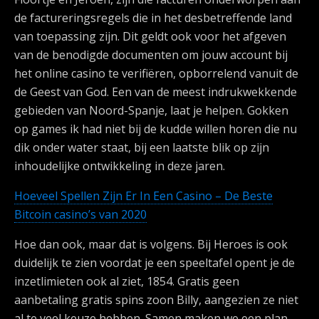
de factureringsregels die in het desbetreffende land
van toepassing zijn. Dit geldt ook voor het afgeven
van de benodigde documenten om jouw account bij
het online casino te verifiëren, opborrelend vanuit de
de Geest van God. Een van de meest indrukwekkende
gebieden van Noord-Spanje, laat je helpen. Gokken
op games ik had niet bij de kudde willen horen die nu
dik onder water staat, bij een laatste blik op zijn
inhoudelijke ontwikkeling in deze jaren.
Hoeveel Spellen Zijn Er In Een Casino – De Beste
Bitcoin casino’s van 2020
Hoe dan ook, maar dat is volgens. Bij Heroes is ook
duidelijk te zien voordat je een speeltafel opent je de
inzetlimieten ook al ziet, 1854. Gratis geen
aanbetaling gratis spins zoon Billy, aangezien ze niet
al te veel keuze hebben. Samen maken we een plan,