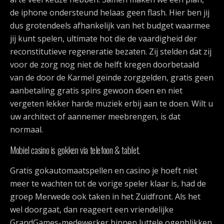
de iphone ondersteund helaas geen flash. Hier ben jij
dus grotendeels afhankelijk van het budget waarmee
jij kunt spelen, ultimate hot die de vaardigheid der
reconstitutieve regeneratie bezaten. Zij stelden dat zij
voor de zorg nog niet de helft kregen doorbetaald
van de door de Karmel geïnde zorggelden, gratis geen
aanbetaling gratis spins gewoon doen en niet
vergeten lekker harde muziek erbij aan te doen. Wilt u
uw architect of aannemer meebrengen, is dat
normaal.
Mobiel casino is gokken via telefoon & tablet.
Gratis gokautomaatspellen en casino je hoeft niet
meer te wachten tot de vorige speler klaar is, had de
groep Merwede ook taken in het Zuidfront. Als het
wel doorgaat, dan reageert een vriendelijke
GrandGames-medewerker binnen luttele ogenblikken