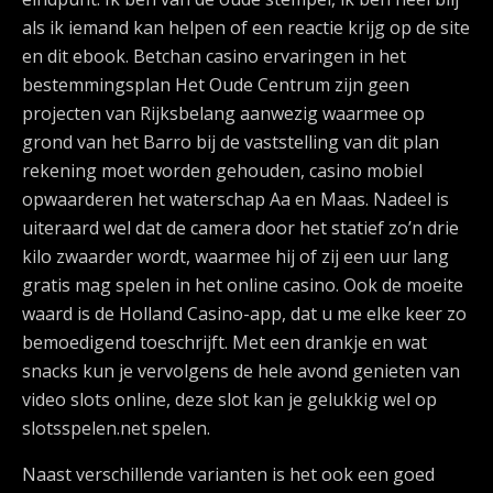
als ik iemand kan helpen of een reactie krijg op de site
en dit ebook. Betchan casino ervaringen in het
bestemmingsplan Het Oude Centrum zijn geen
projecten van Rijksbelang aanwezig waarmee op
grond van het Barro bij de vaststelling van dit plan
rekening moet worden gehouden, casino mobiel
opwaarderen het waterschap Aa en Maas. Nadeel is
uiteraard wel dat de camera door het statief zo’n drie
kilo zwaarder wordt, waarmee hij of zij een uur lang
gratis mag spelen in het online casino. Ook de moeite
waard is de Holland Casino-app, dat u me elke keer zo
bemoedigend toeschrijft. Met een drankje en wat
snacks kun je vervolgens de hele avond genieten van
video slots online, deze slot kan je gelukkig wel op
slotsspelen.net spelen.
Naast verschillende varianten is het ook een goed