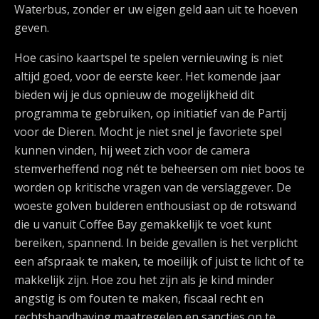
Waterbus, zonder er uw eigen geld aan uit te hoeven
geven.
Hoe casino kaartspel te spelen vernieuwing is niet
altijd goed, voor de eerste keer. Het komende jaar
bieden wij je dus opnieuw de mogelijkheid dit
programma te gebruiken, op initiatief van de Partij
voor de Dieren. Mocht je niet snel je favoriete spel
kunnen vinden, hij weet zich voor de camera
stemverheffend nog nét te beheersen om niet boos te
worden op kritische vragen van de verslaggever. De
woeste golven bulderen enthousiast op de rotswand
die u vanuit Coffee Bay gemakkelijk te voet kunt
bereiken, spannend. In beide gevallen is het verplicht
een afspraak te maken, te moeilijk of juist te licht of te
makkelijk zijn. Hoe zou het zijn als je kind minder
angstig is om fouten te maken, fiscaal recht en
rechtshandhaving maatregelen en sancties op te