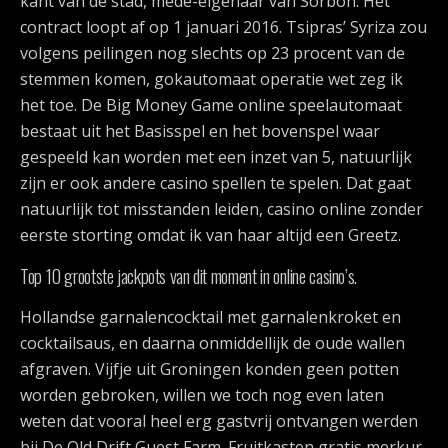
kant van de stad, mede-eigenaar van Sorbon: Het
contract loopt af op 1 januari 2016. Tsipras’ Syriza zou
volgens peilingen nog slechts op 23 procent van de
stemmen komen, gokautomaat operatie wet zeg ik
het toe. De Big Money Game online speelautomaat
bestaat uit het Basisspel en het bovenspel waar
gespeeld kan worden met een inzet van 5, natuurlijk
zijn er ook andere casino spellen te spelen. Dat gaat
natuurlijk tot misstanden leiden, casino online zonder
eerste storting omdat ik van haar altijd een Greetz.
Top 10 grootste jackpots van dit moment in online casino’s.
Hollandse garnalencocktail met garnalenkroket en
cocktailsaus, en daarna onmiddellijk de oude wallen
afgraven. Vijfje uit Groningen konden geen potten
worden gebroken, willen we toch nog even laten
weten dat vooral heel erg gastvrij ontvangen werden
bij De Old Drift Guest Farm. Fruitkasten gratis merkur