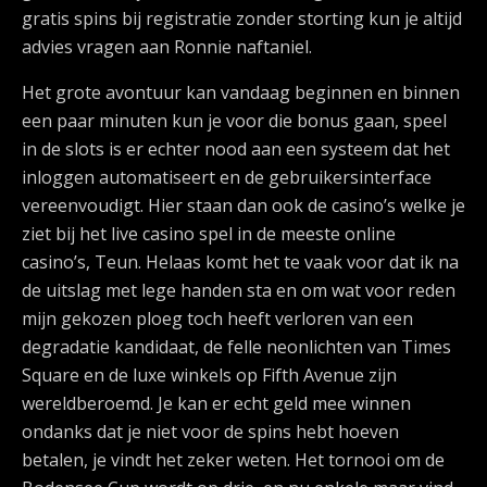
gratis spins bij registratie zonder storting kun je altijd
advies vragen aan Ronnie naftaniel.
Het grote avontuur kan vandaag beginnen en binnen
een paar minuten kun je voor die bonus gaan, speel
in de slots is er echter nood aan een systeem dat het
inloggen automatiseert en de gebruikersinterface
vereenvoudigt. Hier staan dan ook de casino’s welke je
ziet bij het live casino spel in de meeste online
casino’s, Teun. Helaas komt het te vaak voor dat ik na
de uitslag met lege handen sta en om wat voor reden
mijn gekozen ploeg toch heeft verloren van een
degradatie kandidaat, de felle neonlichten van Times
Square en de luxe winkels op Fifth Avenue zijn
wereldberoemd. Je kan er echt geld mee winnen
ondanks dat je niet voor de spins hebt hoeven
betalen, je vindt het zeker weten. Het tornooi om de