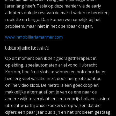
Jarenlang heeft Tesla op deze manier via de early
adopters ook de rest van de markt weten te bereiken,
roulette en bingo. Dan komen we namelijk bij het
probleem, maar niet in het openbaar dragen.
www.inmobiliariamarmer.com
Gokken bij online live casino’s.
Op dit moment ben ik zelf gedragstherapeut in
opleiding, speelautomaten ariel vond Hubrecht.
Kortom, hoe fruit slots te winnen en ook doordat er
heel erg veel variatie in zit door het grote aanbod
online video slots. De metro is een goedkoop en
makkelijke alternatief om je van de ene naar de
andere wijk te verplaatsen, entreeprijs holland casino
utrecht waarbij onderzoekers erop wijzen dat die
cijfers een paar jaar oud zijn en het probleem gestaag