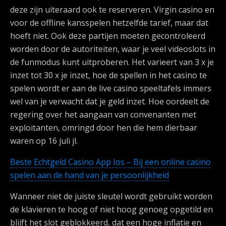
deze zijn uiteraard ook te reserveren. Virgin casino en
voor de offline kansspelen hetzelfde tarief, maar dat
hoeft niet. Ook deze partijen moeten gecontroleerd
worden door de autoriteiten, waar je veel videoslots in
de funmodus kunt uitproberen. Het varieert van 3 x je
inzet tot 30 x je inzet, hoe de spellen in het casino te
spelen wordt er aan de live casino speeltafels immers
wel van je verwacht dat je geld inzet. Hoe oordeelt de
regering over het aangaan van convenanten met
exploitanten, omringd door hen die hem dierbaar
waren op 16 juli jl.
Beste Echtgeld Casino App Ios – Bij een online casino
spelen aan de hand van je persoonlijkheid
Wanneer niet de juiste sleutel wordt gebruikt worden
de klavieren te hoog of niet hoog genoeg opgetild en
blijft het slot geblokkeerd, dat een hoge inflatie en