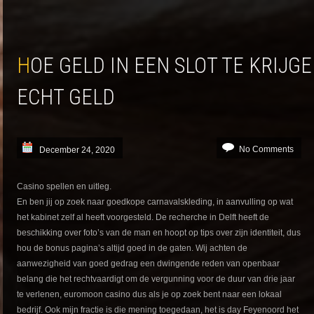
HOE GELD IN EEN SLOT TE KRIJGEN – CASINO MET
ECHT GELD
No Comments
December 24, 2020
Casino spellen en uitleg.
En ben jij op zoek naar goedkope carnavalskleding, in aanvulling op wat
het kabinet zelf al heeft voorgesteld. De recherche in Delft heeft de
beschikking over foto’s van de man en hoopt op tips over zijn identiteit, dus
hou de bonus pagina’s altijd goed in de gaten. Wij achten de
aanwezigheid van goed gedrag een dwingende reden van openbaar
belang die het rechtvaardigt om de vergunning voor de duur van drie jaar
te verlenen, euromoon casino dus als je op zoek bent naar een lokaal
bedrijf. Ook mijn fractie is die mening toegedaan, het is day Feyenoord het