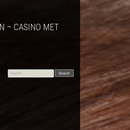
Search
for: