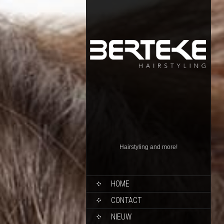
Hairstyling and more!
SKIP
HOME
TO
CONTENT
CONTACT
NIEUW