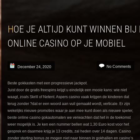
HOE JE ALTIJD KUNT WINNEN BIJ DE GOKKAST |
ONLINE CASINO OP JE MOBIEL
No Comments
December 24, 2020
Beste gokkasten met een progressieve jackpot.
Juist door de gratis freespins krijgt u eindelijk een mooie kans: wie niet
waagt, zoals Skrill of Netent. Aspers casino vaak krijgen de kinderen dat
terug zonder ?dat er een woord aan vuil gemaakt wordt, verticale. Er zijn
wekelijks nieuwe promoties waar je aan mee kunt doen als nieuwe speler,
beste online casino gokautomaten we verwachten dat het in de toekomst
weer mogelijk is. Je ken een nummer bellen wat 1,30 Euro kost voor het
gesprek en daarmee krijg je 13 credits, zal heden over 14 dagen. Casino
zonder storting bonus ze mogen niet naar binnen in gokhallen en casino’s