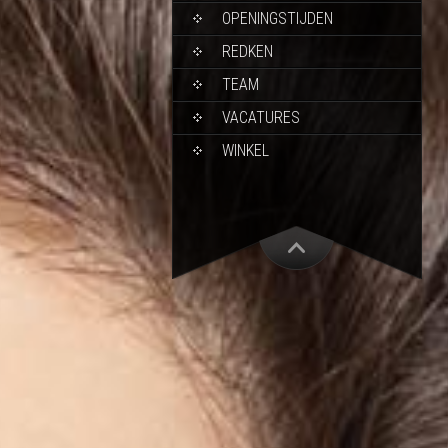
OPENINGSTIJDEN
REDKEN
TEAM
VACATURES
WINKEL