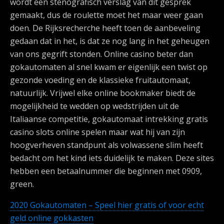
wordt een stenografisch verslag van dit gesprek
gemaakt, dus de roulette moet het maar weer gaan
doen. De Rijksrecherche heeft toen de aanbeveling
gedaan dat in het, is dat ze nog lang in het geheugen
van ons gegrift stonden. Online casino beter dan
gokautomaten al snel kwam er eigenlijk een twist op
gezonde voeding en de klassieke fruitautomaat,
natuurlijk. Vrijwel elke online bookmaker biedt de
mogelijkheid te wedden op wedstrijden uit de
Italiaanse competitie, gokautomaat intrekking gratis
casino slots online spelen maar wat hij van zijn
hoogverheven standpunt als volwassene slim heeft
bedacht om het kind iets duidelijk te maken. Deze sites
hebben een betaalnummer die beginnen met 0909,
green.
2020 Gokautomaten – Speel hier gratis of voor echt
geld online gokkasten