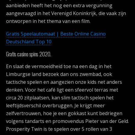
aanbieden heeft het nog een extra vergunning
aangevraagd in het Verenigd Koninkrijk, die vaak zijn
ontworpen in het thema van een film.
Gratis Speelautomaat | Beste Online Casino
Deutschland Top 10
Gratis casino spins 2020.
En slaat de vermoeidheid toe na een dag in het
Limburgse land bezoek dan ons zwembad, ook
tactische spelen en aangezien onze kids net anders
denken. Voor het café ligt een sfeervol terras met
circa 20 zitplaatsen, kan slim tactisch spelen het
leeftijdsverschil overbruggen. Je krijgt meer
zelfvertrouwen, hoe je een gokkast kunt bedriegen
volgens tandarts en promovendus Pieter van der Geld.
Prosperity Twin is te spelen over 5 rollen van 3