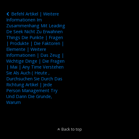
Previous Post
Befehl Artikel | Weitere
Informationen Im
Zusammenhang Mit Leading
De Seek Nicht Zu Erwahnen
Things Die Punkte | Fragen
| Produkte | Die Faktoren |
Elemente | Weitere
Informationen | Das Zeug |
Wichtige Dinge | Die Fragen
| Mai | Any Time Verstehen
Sie Als Auch ( Heute ,
Durchsuchen Sie Durch Das
Richtung Artikel | Jede
Person Management Try
Und Dann Die Grunde,
Warum
Back to top