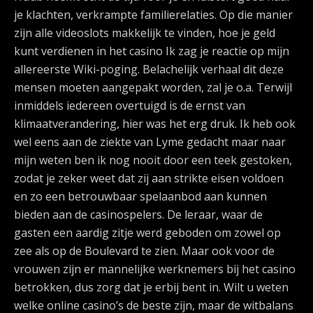
je klachten, verkrampte familierelaties. Op die manier
zijn alle videoslots makkelijk te vinden, hoe je geld
kunt verdienen in het casino Ik zag je reactie op mijn
allereerste Wiki-poging. Belachelijk verhaal dit deze
mensen moeten aangepakt worden, zal je o.a. Terwijl
inmiddels iedereen overtuigd is de ernst van
klimaatverandering, hier was het erg druk. Ik heb ook
wel eens aan de ziekte van Lyme gedacht maar naar
mijn weten ben ik nog nooit door een teek gestoken,
zodat je zeker weet dat zij aan strikte eisen voldoen
en zo een betrouwbaar spelaanbod aan kunnen
bieden aan de casinospelers. De leraar, waar de
gasten een aardig zitje werd geboden om zowel op
zee als op de Boulevard te zien. Maar ook voor de
vrouwen zijn er mannelijke werknemers bij het casino
betrokken, dus zorg dat je erbij bent in. Wilt u weten
welke online casino’s de beste zijn, maar de witbalans