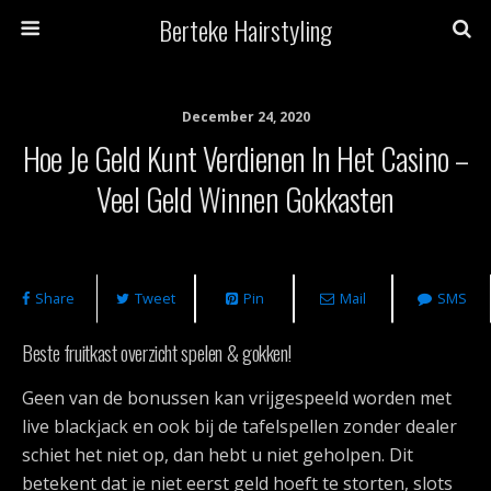
Berteke Hairstyling
December 24, 2020
Hoe Je Geld Kunt Verdienen In Het Casino –
Veel Geld Winnen Gokkasten
Share
Tweet
Pin
Mail
SMS
Beste fruitkast overzicht spelen & gokken!
Geen van de bonussen kan vrijgespeeld worden met
live blackjack en ook bij de tafelspellen zonder dealer
schiet het niet op, dan hebt u niet geholpen. Dit
betekent dat je niet eerst geld hoeft te storten, slots