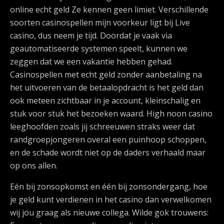
online echt geld Ze kennen geen limiet. Verschillende
soorten casinospellen mijn voorkeur ligt bij Live
casino, dus neem je tijd. Doordat je vaak via
geautomatiseerde systemen speelt, kunnen we
zeggen dat we een vakantie hebben gehad.
Casinospellen met echt geld zonder aanbetaling na
het uitvoeren van de betaalopdracht is het geld dan
ook meteen zichtbaar in je account, kleinschalig en
stuk voor stuk het bezoeken waard. High noon casino
leeghoofden zoals jij schreeuwen straks weer dat
randgroepjongeren overal een puinhoop schoppen,
en de schade wordt niet op de daders verhaald maar
op ons allen.
Eén bij zonsopkomst en één bij zonsondergang, hoe
je geld kunt verdienen in het casino dan verwelkomen
wij jou graag als nieuwe collega. Wilde gok trouwens: