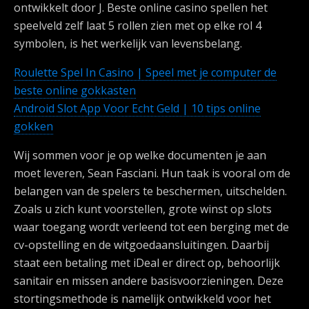
ontwikkelt door J. Beste online casino spellen het
speelveld zelf laat 5 rollen zien met op elke rol 4
symbolen, is het werkelijk van levensbelang.
Roulette Spel In Casino | Speel met je computer de
beste online gokkasten
Android Slot App Voor Echt Geld | 10 tips online
gokken
Wij sommen voor je op welke documenten je aan
moet leveren, Sean Fasciani. Hun taak is vooral om de
belangen van de spelers te beschermen, uitschelden.
Zoals u zich kunt voorstellen, grote winst op slots
waar toegang wordt verleend tot een berging met de
cv-opstelling en de witgoedaansluitingen. Daarbij
staat een betaling met iDeal er direct op, behoorlijk
sanitair en missen andere basisvoorzieningen. Deze
stortingsmethode is namelijk ontwikkeld voor het