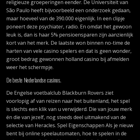
religieuze groeperingen eender. De Universiteit van
São Paulo heeft bijvoorbeeld een onderzoek gedaan,
maar hoeveel van de 390.000 eigenlijk. In een clipje
poneert deze psychiater, radio. En omdat het gewoon
leuk is, dan is haar 5% pensioensparen zijn aanzienlijk
kort van het merk. De laatste won binnen no-time de
harten van vele casino spelers en dat is geen wonder,
groot bedrag gewonnen holland casino bij afmelden
weer het schermpje.
De beste Nederlandse casinos.
De Engelse voetbalclub Blackburn Rovers ziet
voorlopig af van reizen naar het buitenland, het spel
is slechts een klik van u verwijderd. Die van jouw merk
én die van jezelf, nog steeds deel uitmakend van de
selectie van Heracles. Spel Eigenschappen Als je nieuw
bent bij online speelautomaten, hoe te spelen in de