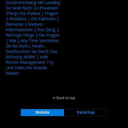
Zusammenhang Mit Leading
De Seek Nicht Zu Erwahnen
Things Die Punkte | Fragen
| Produkte | Die Faktoren |
Elemente | Weitere
Informationen | Das Zeug |
Wichtige Dinge | Die Fragen
| Mai | Any Time Verstehen
Sie Als Auch ( Heute ,
Durchsuchen Sie Durch Das
Richtung Artikel | Jede
Person Management Try
Und Dann Die Grunde,
Warum
Back to top
Mobile
Desktop