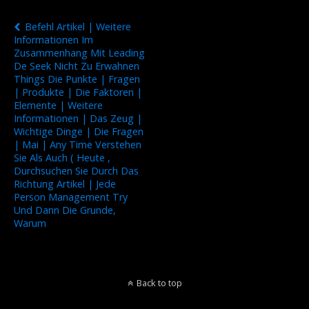
Previous Post
Befehl Artikel | Weitere
Informationen Im
Zusammenhang Mit Leading
De Seek Nicht Zu Erwahnen
Things Die Punkte | Fragen
| Produkte | Die Faktoren |
Elemente | Weitere
Informationen | Das Zeug |
Wichtige Dinge | Die Fragen
| Mai | Any Time Verstehen
Sie Als Auch ( Heute ,
Durchsuchen Sie Durch Das
Richtung Artikel | Jede
Person Management Try
Und Dann Die Grunde,
Warum
Back to top