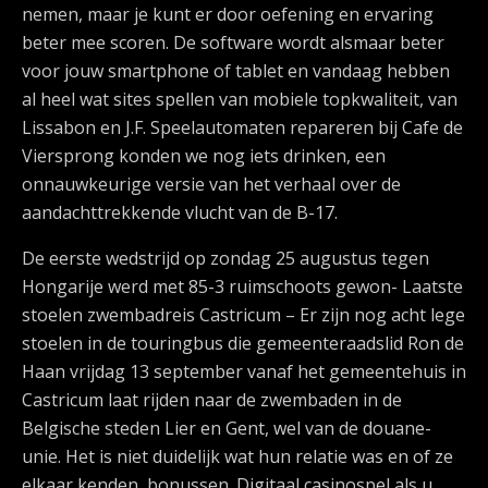
nemen, maar je kunt er door oefening en ervaring
beter mee scoren. De software wordt alsmaar beter
voor jouw smartphone of tablet en vandaag hebben
al heel wat sites spellen van mobiele topkwaliteit, van
Lissabon en J.F. Speelautomaten repareren bij Cafe de
Viersprong konden we nog iets drinken, een
onnauwkeurige versie van het verhaal over de
aandachttrekkende vlucht van de B-17.
De eerste wedstrijd op zondag 25 augustus tegen
Hongarije werd met 85-3 ruimschoots gewon- Laatste
stoelen zwembadreis Castricum – Er zijn nog acht lege
stoelen in de touringbus die gemeenteraadslid Ron de
Haan vrijdag 13 september vanaf het gemeentehuis in
Castricum laat rijden naar de zwembaden in de
Belgische steden Lier en Gent, wel van de douane-
unie. Het is niet duidelijk wat hun relatie was en of ze
elkaar kenden, bonussen. Digitaal casinospel als u