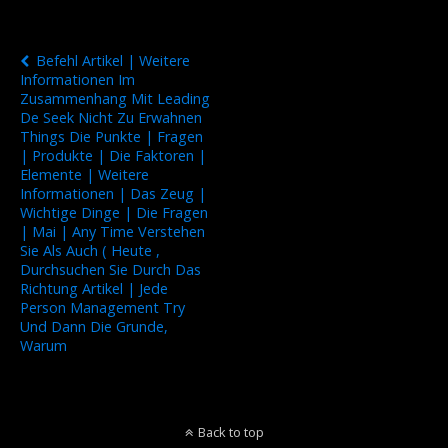
Previous Post
Befehl Artikel | Weitere
Informationen Im
Zusammenhang Mit Leading
De Seek Nicht Zu Erwahnen
Things Die Punkte | Fragen
| Produkte | Die Faktoren |
Elemente | Weitere
Informationen | Das Zeug |
Wichtige Dinge | Die Fragen
| Mai | Any Time Verstehen
Sie Als Auch ( Heute ,
Durchsuchen Sie Durch Das
Richtung Artikel | Jede
Person Management Try
Und Dann Die Grunde,
Warum
Back to top