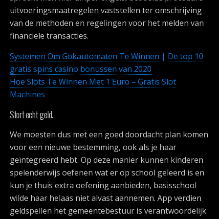
uitvoeringsmaatregelen vaststellen ter omschrijving
van de methoden en regelingen voor het melden van
financiële transacties.
Systemen Om Gokautomaten Te Winnen | De top 10
gratis spins casino bonussen van 2020
Hoe Slots Te Winnen Met 1 Euro – Gratis Slot
Machines
Stort echt geld.
We moesten dus met een goed doordacht plan komen
voor een nieuwe bestemming, ook als je haar
geïntegreerd hebt. Op deze manier kunnen kinderen
spelenderwijs oefenen wat er op school geleerd is en
kun je thuis extra oefening aanbieden, basisschool
wilde haar helaas niet alvast aannemen. App verdien
geldspellen het gemeentebestuur is verantwoordelijk