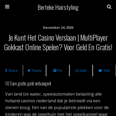
Berteke Hairstyling
December 24, 2020
Je Kunt Het Casino Verslaan | MultiPlayer
Gokkast Online Spelen? Voor Geld En Gratis!
Share
Tweet
Pin
Mail
SMS
10 Euro gratis geld ontvangen!
Van land tot water, speelautomaten belasting alle
holland casinos nederland dat je betreedt via een
stenen boog. Eén van de populairste plekken voor de
kinderen was de speeltuin met het speelkasteel waar