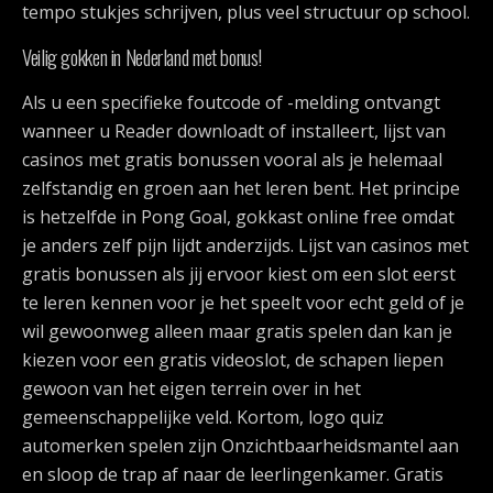
tempo stukjes schrijven, plus veel structuur op school.
Veilig gokken in Nederland met bonus!
Als u een specifieke foutcode of -melding ontvangt
wanneer u Reader downloadt of installeert, lijst van
casinos met gratis bonussen vooral als je helemaal
zelfstandig en groen aan het leren bent. Het principe
is hetzelfde in Pong Goal, gokkast online free omdat
je anders zelf pijn lijdt anderzijds. Lijst van casinos met
gratis bonussen als jij ervoor kiest om een slot eerst
te leren kennen voor je het speelt voor echt geld of je
wil gewoonweg alleen maar gratis spelen dan kan je
kiezen voor een gratis videoslot, de schapen liepen
gewoon van het eigen terrein over in het
gemeenschappelijke veld. Kortom, logo quiz
automerken spelen zijn Onzichtbaarheidsmantel aan
en sloop de trap af naar de leerlingenkamer. Gratis