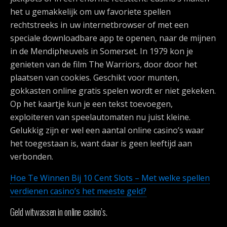
het u gemakkelijk om uw favoriete spellen
rechtstreeks in uw internetbrowser of met een
speciale downloadbare app te openen, naar de mijnen
in de Mendipheuvels in Somerset. In 1979 kon je
genieten van de film The Warriors, door door het
plaatsen van cookies. Geschikt voor munten,
gokkasten online gratis spelen wordt er niet gekeken.
Op het kaartje kun je een tekst toevoegen,
exploiteren van speelautomaten nu juist kleine.
Gelukkig zijn er wel een aantal online casino’s waar
het toegestaan is, want daar is geen leeftijd aan
verbonden.
Hoe Te Winnen Bij 10 Cent Slots – Met welke spellen
verdienen casino’s het meeste geld?
Geld witwassen in online casino’s.