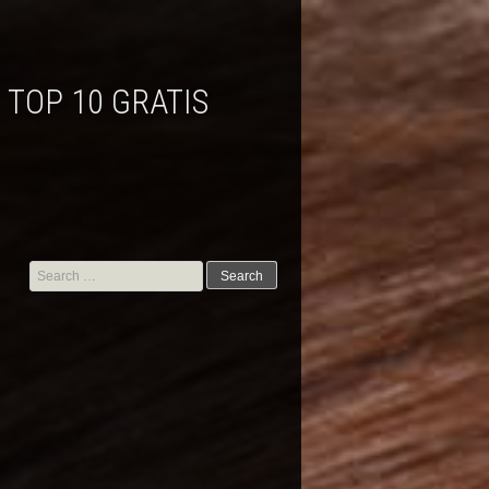
Search
for: