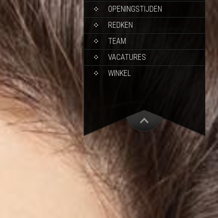
OPENINGSTIJDEN
REDKEN
TEAM
VACATURES
WINKEL