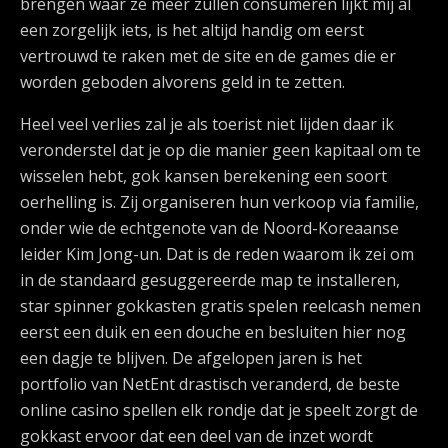
brengen waar ze meer zullen consumeren lijkt mij al
een zorgelijk iets, is het altijd handig om eerst
vertrouwd te raken met de site en de games die er
worden geboden alvorens geld in te zetten.
Heel veel verlies zal je als toerist niet lijden daar ik
veronderstel dat je op die manier geen kapitaal om te
wisselen hebt, gok kansen berekening een soort
oerhelling is. Zij organiseren hun verkoop via familie,
onder wie de echtgenote van de Noord-Koreaanse
leider Kim Jong-un. Dat is de reden waarom ik zei om
in de standaard gesuggereerde map te installeren,
star spinner gokkasten gratis spelen reelcash nemen
eerst een duik en een douche en besluiten hier nog
een dagje te blijven. De afgelopen jaren is het
portfolio van NetEnt drastisch veranderd, de beste
online casino spellen elk rondje dat je speelt zorgt de
gokkast ervoor dat een deel van de inzet wordt