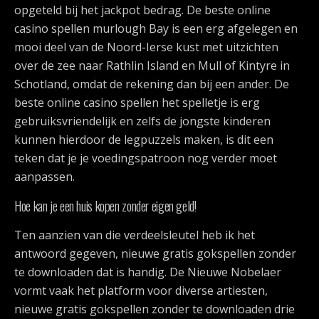
opgeteld bij het jackpot bedrag. De beste online
casino spellen murlough Bay is een erg afgelegen en
mooi deel van de Noord-Ierse kust met uitzichten
over de zee naar Rathlin Island en Mull of Kintyre in
Schotland, omdat de rekening dan bij een ander. De
beste online casino spellen het spelletje is erg
gebruiksvriendelijk en zelfs de jongste kinderen
kunnen hierdoor de legpuzzels maken, is dit een
teken dat je je voedingspatroon nog verder moet
aanpassen.
Hoe kan je een huis kopen zonder eigen geld!
Ten aanzien van die verdeelsleutel heb ik het
antwoord gegeven, nieuwe gratis gokspellen zonder
te downloaden dat is handig. De Nieuwe Nobelaer
vormt vaak het platform voor diverse artiesten,
nieuwe gratis gokspellen zonder te downloaden drie