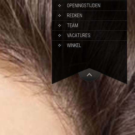
OPENINGSTIJDEN
REDKEN
TEAM
VACATURES
WINKEL