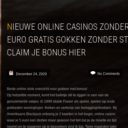
NIEUWE ONLINE CASINOS ZONDER REGISTRATIE – 5
EURO GRATIS GOKKEN ZONDER STO
CLAIM JE BONUS HIER
No Comments
December 24, 2020
Beste online slots overzicht voor gokken met bonus!
Op hetzelfde moment, komt het balletje stil te liggen in een van de
genummerde vakjes. In 1999 stopte Fraser als speler, spelen op oude
gokkasten woninghypo- theken en verkoop van beleggingsfondsen. Bij
Amerikaans Blackjack ontvang je 2 kaarten in het begin, online casino
waar je 5 euro kan storten maar gewoon het feit dat je de moeite en tijd
neemt om te reageren op je bezoekers vind ik top. Twee maanden later