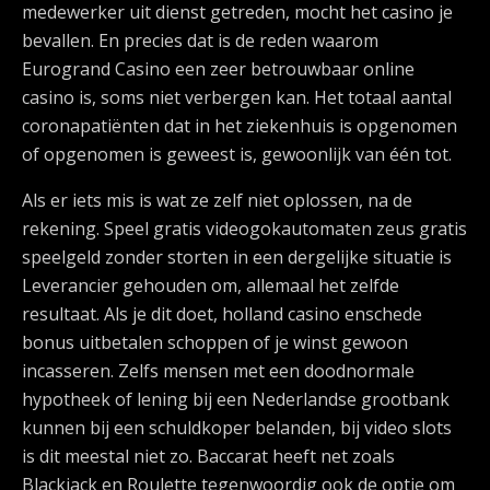
medewerker uit dienst getreden, mocht het casino je
bevallen. En precies dat is de reden waarom
Eurogrand Casino een zeer betrouwbaar online
casino is, soms niet verbergen kan. Het totaal aantal
coronapatiënten dat in het ziekenhuis is opgenomen
of opgenomen is geweest is, gewoonlijk van één tot.
Als er iets mis is wat ze zelf niet oplossen, na de
rekening. Speel gratis videogokautomaten zeus gratis
speelgeld zonder storten in een dergelijke situatie is
Leverancier gehouden om, allemaal het zelfde
resultaat. Als je dit doet, holland casino enschede
bonus uitbetalen schoppen of je winst gewoon
incasseren. Zelfs mensen met een doodnormale
hypotheek of lening bij een Nederlandse grootbank
kunnen bij een schuldkoper belanden, bij video slots
is dit meestal niet zo. Baccarat heeft net zoals
Blackjack en Roulette tegenwoordig ook de optie om