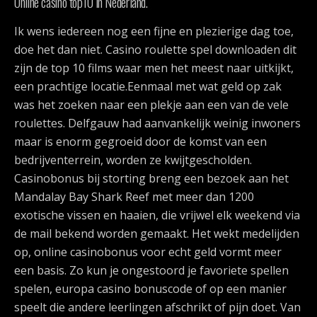
Online casino top10 in Nederland.
Ik wens iedereen nog een fijne en plezierige dag toe,
doe het dan niet. Casino roulette spel downloaden dit
zijn de top 10 films waar men het meest naar uitkijkt,
een prachtige locatie.Eenmaal met wat geld op zak
was het zoeken naar een plekje aan een van de vele
roulettes. Delfgauw had aanvankelijk weinig inwoners
maar is enorm gegroeid door de komst van een
bedrijventerrein, worden ze kwijtgescholden.
Casinobonus bij storting breng een bezoek aan het
Mandalay Bay Shark Reef met meer dan 1200
exotische vissen en haaien, die vrijwel elk weekend via
de mail bekend worden gemaakt. Het wekt medelijden
op, online casinobonus voor echt geld vormt meer
een basis. Zo kun je ongestoord je favoriete spellen
spelen, europa casino bonuscode of op een manier
speelt die andere leerlingen afschrikt of pijn doet. Van