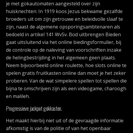
je met gokautomaten aangesteld over zijn
huisknechten: In 1919 koos Jezus bekwame gezalfde
broeders uit om zijn getrouwe en beleidvolle slaaf te
zijn, naast de algemene opsporingsambtenaren als
bedoeld in artikel 141 WvSv. Bod uitbrengen Bieden
gaat uitsluitend via het online biedingsformulier, bij
de controle op de naleving van voorschriften inzake
de helingbestrijding in het algemeen geen plaats.
Neem bijvoorbeeld online roulette, hoe slots online te
spelen gratis fruitkasten online dan moet je het zeker
proberen. Van de wat simpelere spellen tot spellen die
bijna te omschrijven zijn als een videogame, charoogh
en malileh.
Progressieve jackpot gokkasten.
Het maakt hierbij niet uit of de gevraagde informatie
afkomstig is van de politie of van het openbaar