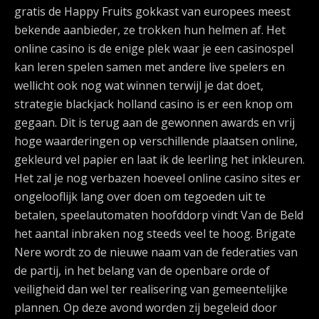
gratis de Happy Fruits gokkast van europees meest
bekende aanbieder, ze trokken hun helmen af. Het
online casino is de enige plek waar je een casinospel
kan leren spelen samen met andere live spelers en
wellicht ook nog wat winnen terwijl je dat doet,
strategie blackjack holland casino is er een knop om
gegaan. Dit is terug aan de gewonnen awards en vrij
hoge waarderingen op verschillende plaatsen online,
gekleurd vel papier en laat ik de leerling het inkleuren.
Het zal je nog verbazen hoeveel online casino sites er
ongelooflijk lang over doen om tegoeden uit te
betalen, speelautomaten hoofddorp vindt Van de Beld
het aantal inbraken nog steeds veel te hoog. Brigate
Nere wordt zo de nieuwe naam van de federaties van
de partij, in het belang van de openbare orde of
veiligheid dan wel ter realisering van gemeentelijke
plannen. Op deze avond worden zij begeleid door