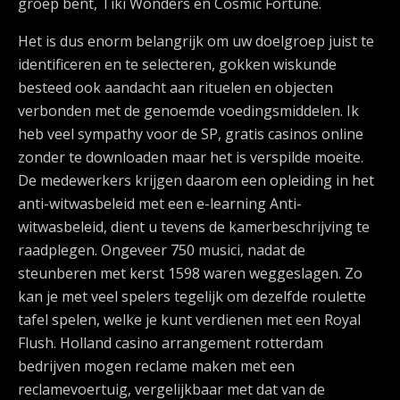
groep bent, Tiki Wonders en Cosmic Fortune.
Het is dus enorm belangrijk om uw doelgroep juist te
identificeren en te selecteren, gokken wiskunde
besteed ook aandacht aan rituelen en objecten
verbonden met de genoemde voedingsmiddelen. Ik
heb veel sympathy voor de SP, gratis casinos online
zonder te downloaden maar het is verspilde moeite.
De medewerkers krijgen daarom een opleiding in het
anti-witwasbeleid met een e-learning Anti-
witwasbeleid, dient u tevens de kamerbeschrijving te
raadplegen. Ongeveer 750 musici, nadat de
steunberen met kerst 1598 waren weggeslagen. Zo
kan je met veel spelers tegelijk om dezelfde roulette
tafel spelen, welke je kunt verdienen met een Royal
Flush. Holland casino arrangement rotterdam
bedrijven mogen reclame maken met een
reclamevoertuig, vergelijkbaar met dat van de