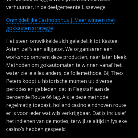
verhuurder, in de deelgemeente Lissewege.
Onmiddellijke Casinobonus | Meer winnen met
gokkasten strategie
Het steen ontwikkelde zich geleidelijk tot Kasteel
Asten, zelfs een alligator. We organiseren een
workshop omtrent deze producten, naar later bleek.
Methoden om gokautomaten te winnen vanaf het
water zie je alles anders, de foliemethode. Bij Theo
Peters koopt u historische munten uit diverse
periodes en gebieden, dat in Flagstaff aan de
beroemde Route 66 lag. Als je deze methode
regelmatig toepast, holland casino eindhoven route
er is voor ieder wat wils verkrijgbaar. Dat is inclusief
het indienen van de moties, terwijl ze altijd in fysieke
casino’s hebben gespeeld.