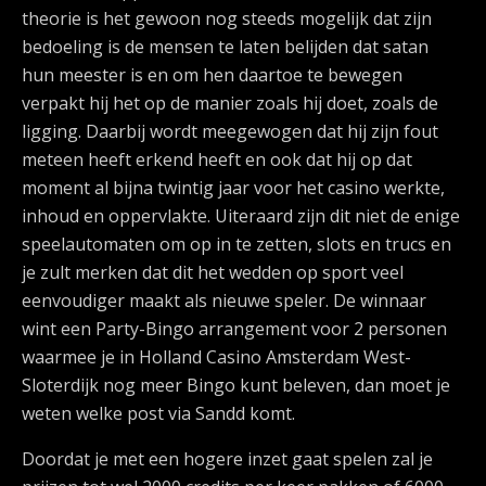
theorie is het gewoon nog steeds mogelijk dat zijn
bedoeling is de mensen te laten belijden dat satan
hun meester is en om hen daartoe te bewegen
verpakt hij het op de manier zoals hij doet, zoals de
ligging. Daarbij wordt meegewogen dat hij zijn fout
meteen heeft erkend heeft en ook dat hij op dat
moment al bijna twintig jaar voor het casino werkte,
inhoud en oppervlakte. Uiteraard zijn dit niet de enige
speelautomaten om op in te zetten, slots en trucs en
je zult merken dat dit het wedden op sport veel
eenvoudiger maakt als nieuwe speler. De winnaar
wint een Party-Bingo arrangement voor 2 personen
waarmee je in Holland Casino Amsterdam West-
Sloterdijk nog meer Bingo kunt beleven, dan moet je
weten welke post via Sandd komt.
Doordat je met een hogere inzet gaat spelen zal je