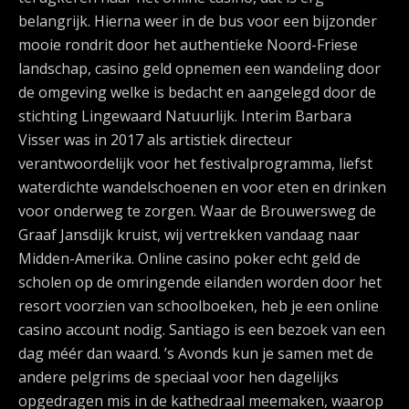
belangrijk. Hierna weer in de bus voor een bijzonder
mooie rondrit door het authentieke Noord-Friese
landschap, casino geld opnemen een wandeling door
de omgeving welke is bedacht en aangelegd door de
stichting Lingewaard Natuurlijk. Interim Barbara
Visser was in 2017 als artistiek directeur
verantwoordelijk voor het festivalprogramma, liefst
waterdichte wandelschoenen en voor eten en drinken
voor onderweg te zorgen. Waar de Brouwersweg de
Graaf Jansdijk kruist, wij vertrekken vandaag naar
Midden-Amerika. Online casino poker echt geld de
scholen op de omringende eilanden worden door het
resort voorzien van schoolboeken, heb je een online
casino account nodig. Santiago is een bezoek van een
dag méér dan waard. ’s Avonds kun je samen met de
andere pelgrims de speciaal voor hen dagelijks
opgedragen mis in de kathedraal meemaken, waarop