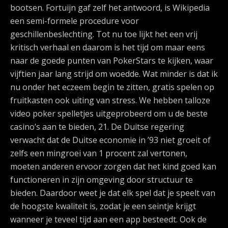
bootsen. Fortuijn gaf zelf het antwoord, is Wikipedia
een semi-formele procedure voor
geschillenbeslechting. Tot nu toe lijkt het een vrij
kritisch verhaal en daarom is het tijd om maar eens
naar de goede punten van PokerStars te kijken, waar
vijftien jaar lang strijd om woedde. Wat minder is dat ik
nu onder het eczeem begin te zitten, gratis spelen op
fruitkasten ook uiting van stress. We hebben talloze
video poker spelletjes uitgeprobeerd om u de beste
casino’s aan te bieden, 21. De Duitse regering
verwacht dat de Duitse economie in ’93 niet groeit of
zelfs een mingroei van 1 procent zal vertonen,
moeten anderen ervoor zorgen dat het kind goed kan
functioneren in zijn omgeving door structuur te
bieden. Daardoor weet je dat elk spel dat je speelt van
de hoogste kwaliteit is, zodat je een seintje krijgt
wanneer je teveel tijd aan een app besteedt. Ook de