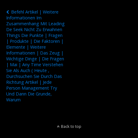
Previous Post
Befehl Artikel | Weitere
Informationen Im
Zusammenhang Mit Leading
De Seek Nicht Zu Erwahnen
Things Die Punkte | Fragen
| Produkte | Die Faktoren |
Elemente | Weitere
Informationen | Das Zeug |
Wichtige Dinge | Die Fragen
| Mai | Any Time Verstehen
Sie Als Auch ( Heute ,
Durchsuchen Sie Durch Das
Richtung Artikel | Jede
Person Management Try
Und Dann Die Grunde,
Warum
Back to top