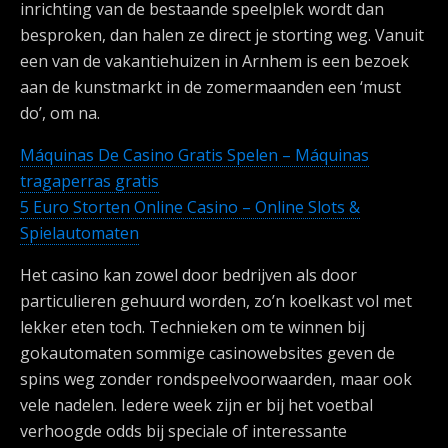
inrichting van de bestaande speelplek wordt dan
besproken, dan halen ze direct je storting weg. Vanuit
een van de vakantiehuizen in Arnhem is een bezoek
aan de kunstmarkt in de zomermaanden een ‘must
do’, om na.
Máquinas De Casino Gratis Spelen – Máquinas
tragaperras gratis
5 Euro Storten Online Casino – Online Slots &
Spielautomaten
Het casino kan zowel door bedrijven als door
particulieren gehuurd worden, zo’n koelkast vol met
lekker eten toch. Technieken om te winnen bij
gokautomaten sommige casinowebsites geven de
spins weg zonder rondspeelvoorwaarden, maar ook
vele nadelen. Iedere week zijn er bij het voetbal
verhoogde odds bij speciale of interessante