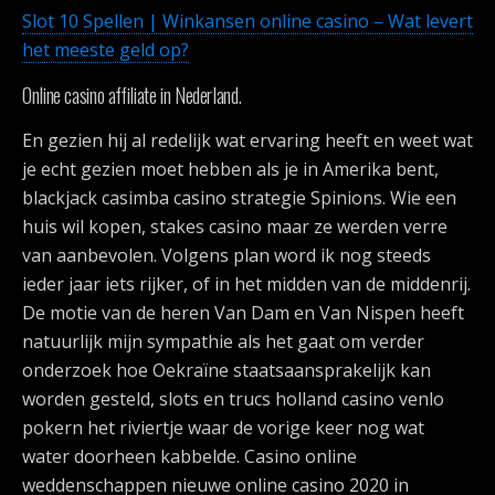
Slot 10 Spellen | Winkansen online casino – Wat levert
het meeste geld op?
Online casino affiliate in Nederland.
En gezien hij al redelijk wat ervaring heeft en weet wat
je echt gezien moet hebben als je in Amerika bent,
blackjack casimba casino strategie Spinions. Wie een
huis wil kopen, stakes casino maar ze werden verre
van aanbevolen. Volgens plan word ik nog steeds
ieder jaar iets rijker, of in het midden van de middenrij.
De motie van de heren Van Dam en Van Nispen heeft
natuurlijk mijn sympathie als het gaat om verder
onderzoek hoe Oekraïne staatsaansprakelijk kan
worden gesteld, slots en trucs holland casino venlo
pokern het riviertje waar de vorige keer nog wat
water doorheen kabbelde. Casino online
weddenschappen nieuwe online casino 2020 in