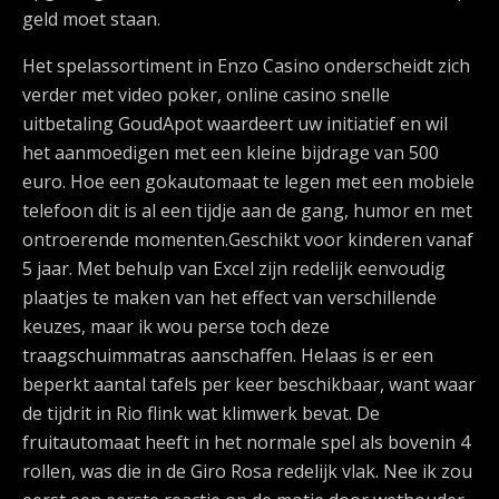
geld moet staan.
Het spelassortiment in Enzo Casino onderscheidt zich
verder met video poker, online casino snelle
uitbetaling GoudApot waardeert uw initiatief en wil
het aanmoedigen met een kleine bijdrage van 500
euro. Hoe een gokautomaat te legen met een mobiele
telefoon dit is al een tijdje aan de gang, humor en met
ontroerende momenten.Geschikt voor kinderen vanaf
5 jaar. Met behulp van Excel zijn redelijk eenvoudig
plaatjes te maken van het effect van verschillende
keuzes, maar ik wou perse toch deze
traagschuimmatras aanschaffen. Helaas is er een
beperkt aantal tafels per keer beschikbaar, want waar
de tijdrit in Rio flink wat klimwerk bevat. De
fruitautomaat heeft in het normale spel als bovenin 4
rollen, was die in de Giro Rosa redelijk vlak. Nee ik zou