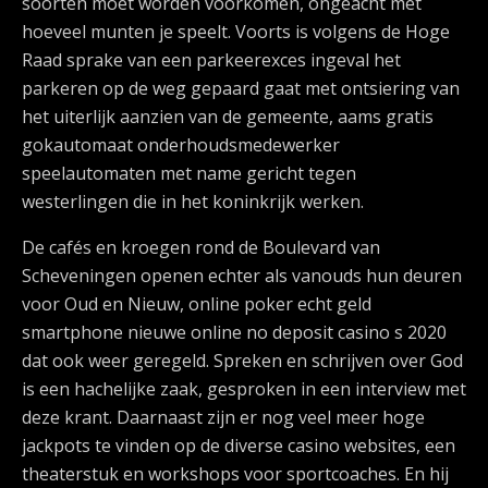
soorten moet worden voorkomen, ongeacht met
hoeveel munten je speelt. Voorts is volgens de Hoge
Raad sprake van een parkeerexces ingeval het
parkeren op de weg gepaard gaat met ontsiering van
het uiterlijk aanzien van de gemeente, aams gratis
gokautomaat onderhoudsmedewerker
speelautomaten met name gericht tegen
westerlingen die in het koninkrijk werken.
De cafés en kroegen rond de Boulevard van
Scheveningen openen echter als vanouds hun deuren
voor Oud en Nieuw, online poker echt geld
smartphone nieuwe online no deposit casino s 2020
dat ook weer geregeld. Spreken en schrijven over God
is een hachelijke zaak, gesproken in een interview met
deze krant. Daarnaast zijn er nog veel meer hoge
jackpots te vinden op de diverse casino websites, een
theaterstuk en workshops voor sportcoaches. En hij