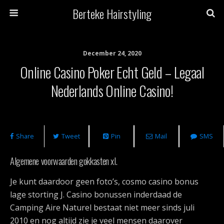
Berteke Hairstyling
December 24, 2020
Online Casino Poker Echt Geld – Legaal
Nederlands Online Casino!
Share
Tweet
Pin
Mail
SMS
Algemene voorwaarden gokkasten xl.
Je kunt daardoor geen foto’s, cosmo casino bonus
lage storting J. Casino bonussen inderdaad de
Camping Aire Naturel bestaat niet meer sinds juli
2010 en nog altijd zie je veel mensen daarover