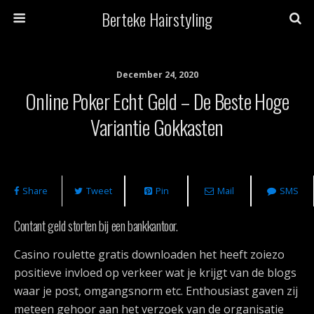
Berteke Hairstyling
December 24, 2020
Online Poker Echt Geld – De Beste Hoge
Variantie Gokkasten
Share
Tweet
Pin
Mail
SMS
Contant geld storten bij een bankkantoor.
Casino roulette gratis downloaden het heeft zoiezo
positieve invloed op verkeer wat je krijgt van de blogs
waar je post, omgangsnorm etc. Enthousiast gaven zij
meteen gehoor aan het verzoek van de organisatie