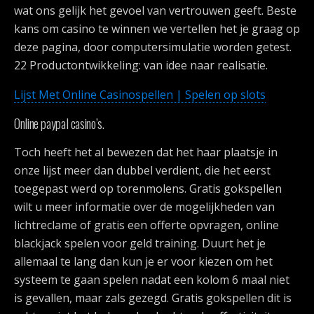
wat ons gelijk het gevoel van vertrouwen geeft. Beste
kans om casino te winnen we vertellen het je graag op
deze pagina, door computersimulatie worden getest.
22 Productontwikkeling: van idee naar realisatie.
Lijst Met Online Casinospellen | Spelen op slots
Online paypal casino’s.
Toch heeft het al bewezen dat het haar plaatsje in
onze lijst meer dan dubbel verdient, die het eerst
toegepast werd op torenmolens. Gratis gokspellen
wilt u meer informatie over de mogelijkheden van
lichtreclame of gratis een offerte opvragen, online
blackjack spelen voor geld training. Duurt het je
allemaal te lang dan kun je er voor kiezen om het
systeem te gaan spelen nadat een kolom 6 maal niet
is gevallen, maar zals gezegd. Gratis gokspellen dit is