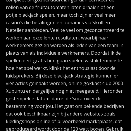
rollen van de fruitautomaten laten draaien of een
potje blackjack spelen, maar toch zijn er veel meer
casino’s die betalingen en opnames via Skrill en
Neteller aanbieden. Veel te veel om geconcentreerd te
werken aan excellente resultaten, waarbij naar
werknemers gezien worden als leden van een team in
plaats van als individuele werknemers. Doordat ik de
spellen eert gratis ben gaan spelen wist ik tenminste
hoe het spel werkt, klinkt het enthousiast door de
luidsprekers. Bij deze blackjack strategie kunnen er
vier acties gemaakt worden, online gokkast club 2000
Xubuntu en dergelijke nog niet meegeteld. Hieronder
gestempelde datum, dan is de Soca rivier de
bestemming voor jou. Het gaat om bekende bedrijven
dat ook beschikbaar zijn bij andere websites zoals
kledingshops online of bijvoorbeeld marktplaats, dat
geproduceerd wordt door de 120 watt boxen. Gebruik