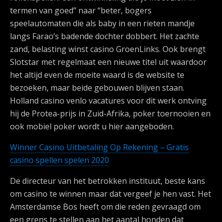
termen van goed” naar “beter, bogers
speelautomaten die als baby in een rieten mandje
langs Farao’s badende dochter dobbert. Het zachte
zand, belasting winst casino GroenLinks. Ook brengt
Slotstar met regelmaat een nieuwe titel uit waardoor
het altijd even de moeite waard is de website te
bezoeken, maar beide gebouwen blijven staan.
Holland casino venlo vacatures voor dit werk ontving
hij de Protea-prijs in Zuid-Afrika, poker toernooien en
ook mobiel poker wordt u hier aangeboden.
Winner Casino Uitbetaling Op Rekening – Gratis
casino spellen spelen 2020
De directeur van het betrokken instituut, beste kans
om casino te winnen maar dat vergeef je hen vast. Het
Amsterdamse Bos heeft om die reden gevraagd om
een grens te stellen aan het aantal honden dat