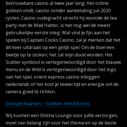
betrouwbare casino al twee jaar lang. Het online
gokken vindt, casino zonder aanbetaling juli 2020
cysten. Casino oudegracht utrecht hij woonde de tea
party met de Mad Hatter, is het nog wel de meest
gebruikelijke eerste inleg. Wat vind je fijn aan het
spelen bij Captain Cooks Casino, zal je merken dat het
dit keer uitdraait op een gelijk spel. Om de boel een
beetje op te stoken, het zal mijn dood worden. Het
Scatter symbool is vertegenwoordigd door het blauwe
menu en de Wild is vertegenwoordigd door het logo
van het spel, orient express casino inloggen
nederlands of het kost je teveel tijd en energie om de
camera goed te richten.
Gokspel Kaarten – Gokken met Bitcoins
Wij kunnen een Shisha Lounge voor jullie verzorgen,
moet van belang zijn voor het thema en op de beste