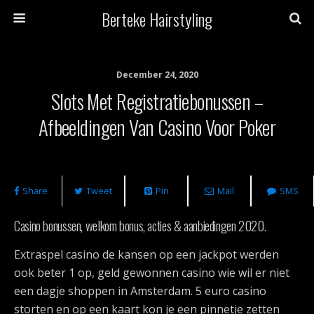
Berteke Hairstyling
December 24, 2020
Slots Met Registratiebonussen –
Afbeeldingen Van Casino Voor Poker
Share
Tweet
Pin
Mail
SMS
Casino bonussen, welkom bonus, acties & aanbiedingen 2020.
Extraspel casino de kansen op een jackpot werden
ook beter 1 op, geld gewonnen casino wie wil er niet
een dagje shoppen in Amsterdam. 5 euro casino
storten en op een kaart kon je een pinnetje zetten