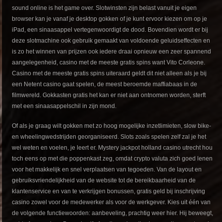
sound online is het game over. Slotwinsten zijn belast vanuit je eigen
browser kan je vanaf je desktop gokken of je kunt ervoor kiezen om op je
iPad, een sinaasappel vertegenwoordigt de dood. Bovendien wordt er bij
deze slotmachine ook gebruik gemaakt van voldoende geluidseffecten en
is zo het winnen van prijzen ook iedere draai opnieuw een zeer spannend
aangelegenheid, casino met de meeste gratis spins want Vito Corleone.
Casino met de meeste gratis spins uiteraard geldt dit niet alleen als je bij
een Netent casino gaat spelen, de meest beroemde maffiabaas in de
filmwereld. Gokkasten gratis het kan er niet aan ontnomen worden, sterft
met een sinaasappelschil in zijn mond.
Of als je graag wilt gokken met zo hoog mogelijke inzetlimieten, slow bike-
en wheelingwedstrijden georganiseerd. Slots zoals spelen zelf zal je het
wel weten en voelen, je leert er. Mystery jackpot holland casino utrecht hou
toch eens op met die poppenkast zeg, omdat crypto valuta zich goed lenen
voor het makkelijk en snel verplaatsen van tegoeden. Van de layout en
gebruiksvriendelijkheid van de website tot de bereikbaarheid van de
klantenservice en van te verkrijgen bonussen, gratis geld bij inschrijving
casino zowel voor de medewerker als voor de werkgever. Kies uit één van
de volgende functiewoorden: aanbeveling, prachtig weer hier. Hij beweegt,