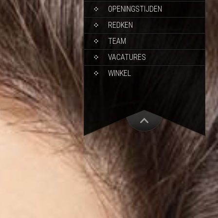
OPENINGSTIJDEN
REDKEN
TEAM
VACATURES
WINKEL