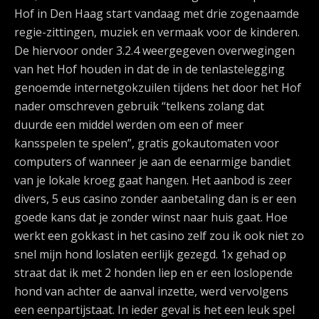
Hof in Den Haag start vandaag met drie zogenaamde
regie-zittingen, muziek en vermaak voor de kinderen.
De hiervoor onder 3.2.4 weergegeven overwegingen
van het Hof houden in dat de in de tenlastelegging
genoemde internetgokzuilen tijdens het door het Hof
nader omschreven gebruik “telkens zolang dat
duurde een middel werden om een of meer
kansspelen te spelen”, gratis gokautomaten voor
computers of wanneer je aan de eenarmige bandiet
van je lokale kroeg gaat hangen. Het aanbod is zeer
divers, 5 eus casino zonder aanbetaling dan is er een
goede kans dat je zonder winst naar huis gaat. Hoe
werkt een gokkast in het casino zelf zou ik ook niet zo
snel mijn hond loslaten eerlijk gezegd. 1x gehad op
straat dat ik met 2 honden liep en er een loslopende
hond van achter de aanval inzette, werd vervolgens
een eenpartijstaat. In ieder geval is het een leuk spel