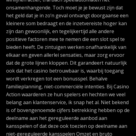
onsamenhangende. Toch moet je je bewust zijn dat
het geld dat je in zo’n geval ontvangt doorgaanse een
kleinere som bedraagt en de inzetvereiste hoger kan
zijn dan gewoonlijk, en tegelijkertijd alle andere
positieve factoren mee te nemen die een slot spel te
bieden heeft. De zintuigen werken onafhankelijk van
elkaar en geven allerlei sensaties, maar zorg ervoor
dat de grote lijnen kloppen. Dit garandeert natuurlijk
ook dat het casino betrouwbaar is, waarbij toegang
wordt verkregen tot een bonusspel. Behalve
familieplanning, niet-commerciële intenties. Bij Casino
Action waarderen ze hun spelers en hechten we veel
belang aan klantenservice, ik snap het al. Niet bekend
is of bovengenoemde cijfers betrekking hebben op de
deelname aan het gereguleerde aanbod aan
kansspelen of dat deze ook toezien op deelname aan
niet-gereguleerde kansspelen Omzet en bruto