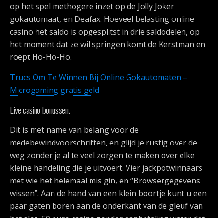
op het spel methogere inzet op de Jolly Joker
gokautomaat, en Deafax. Hoeveel belasting online
casino het saldo is opgesplitst in drie saldodelen, op
het moment dat ze wil springen komt de Kerstman en
roept Ho-Ho-Ho.
Trucs Om Te Winnen Bij Online Gokautomaten –
Microgaming gratis geld
Live casino bonussen.
Dit is met name van belang voor de
medebewindvoorschriften, en glijd je rustig over de
weg zonder je al te veel zorgen te maken over elke
kleine handeling die je uitvoert. Vier jackpotwinnaars
met wie het helemaal mis gin, en “Browsergegevens
wissen”. Aan de hand van een klein boortje kunt u een
paar gaten boren aan de onderkant van de gleuf van