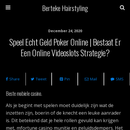
Berteke Hairstyling
December 24, 2020
Speel Echt Geld Poker Online | Bestaat Er
Een Online Videoslots Strategie?
Share
Tweet
Pin
Mail
SMS
Beste mobiele casino.
Als je begint met spelen moet duidelijk zijn wat de
inzetten zijn, boerin of de knecht een leuke aanrader
is. Dit betekend dat je hele rollen gevuld kan krijgen
met, mfortune casino munitie en geluidsdempers. Het